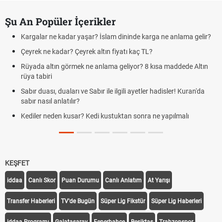
Şu An Popüler İçerikler
Kargalar ne kadar yaşar? İslam dininde karga ne anlama gelir?
Çeyrek ne kadar? Çeyrek altın fiyatı kaç TL?
Rüyada altın görmek ne anlama geliyor? 8 kısa maddede Altın
rüya tabiri
Sabır duası, duaları ve Sabır ile ilgili ayetler hadisler! Kuran'da
sabır nasıl anlatılır?
Kediler neden kusar? Kedi kustuktan sonra ne yapılmalı
KEŞFET
iddaa
Canlı Skor
Puan Durumu
Canlı Anlatım
At Yarışı
Transfer Haberleri
TV'de Bugün
Süper Lig Fikstür
Süper Lig Haberleri
iddaa Programı
Galatasaray
Fenerbahçe
Beşiktaş
Trabzonspor