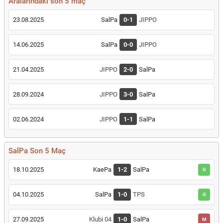
Aralarındaki son 5 maç
23.08.2025
SalPa
0-1
JIPPO
14.06.2025
SalPa
0-0
JIPPO
21.04.2025
JIPPO
2-0
SalPa
28.09.2024
JIPPO
3-0
SalPa
02.06.2024
JIPPO
1-1
SalPa
SalPa Son 5 Maç
18.10.2025
KaePa
1-2
SalPa
G
04.10.2025
SalPa
1-0
TPS
G
27.09.2025
Klubi 04
1-0
SalPa
M