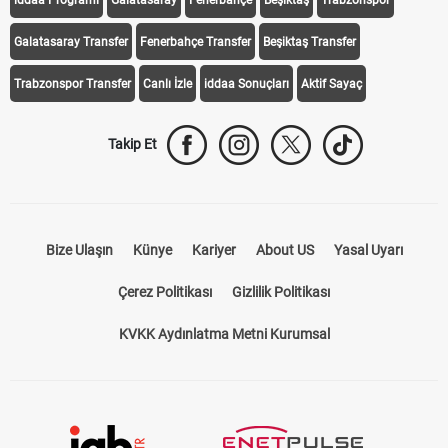
Galatasaray Transfer
Fenerbahçe Transfer
Beşiktaş Transfer
Trabzonspor Transfer
Canlı İzle
iddaa Sonuçları
Aktif Sayaç
Takip Et
Bize Ulaşın
Künye
Kariyer
About US
Yasal Uyarı
Çerez Politikası
Gizlilik Politikası
KVKK Aydınlatma Metni Kurumsal