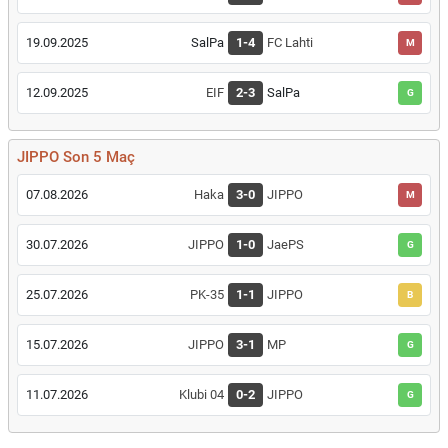
19.09.2025
SalPa
1-4
FC Lahti
M
12.09.2025
EIF
2-3
SalPa
G
JIPPO Son 5 Maç
07.08.2026
Haka
3-0
JIPPO
M
30.07.2026
JIPPO
1-0
JaePS
G
25.07.2026
PK-35
1-1
JIPPO
B
15.07.2026
JIPPO
3-1
MP
G
11.07.2026
Klubi 04
0-2
JIPPO
G