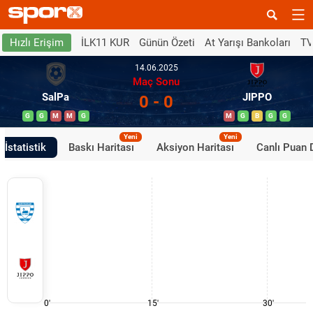
İLK11 KUR
Günün Özeti
At Yarışı Bankoları
TV
Hızlı Erişim
14.06.2025
Maç Sonu
SalPa
JIPPO
0 - 0
G
G
M
M
G
M
G
B
G
G
Yeni
Yeni
İstatistik
Baskı Haritası
Aksiyon Haritası
Canlı Puan
0'
15'
30'