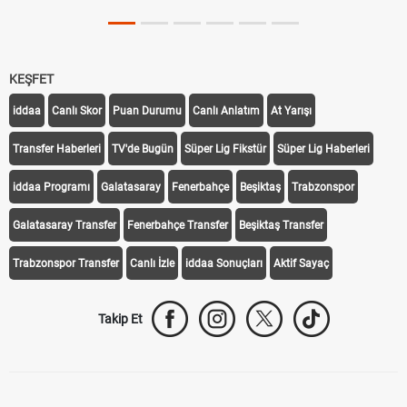
KEŞFET
iddaa
Canlı Skor
Puan Durumu
Canlı Anlatım
At Yarışı
Transfer Haberleri
TV'de Bugün
Süper Lig Fikstür
Süper Lig Haberleri
iddaa Programı
Galatasaray
Fenerbahçe
Beşiktaş
Trabzonspor
Galatasaray Transfer
Fenerbahçe Transfer
Beşiktaş Transfer
Trabzonspor Transfer
Canlı İzle
iddaa Sonuçları
Aktif Sayaç
Takip Et