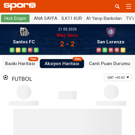
ANA SAYFA
İLK11 KUR
At Yarışı Bankoları
TV'
Hızlı Erişim
21.05.2026
Maç Sonu
Santos FC
San Lorenzo
2 - 2
G
B
G
M
G
M
G
M
M
B
Yeni
Yeni
Baskı Haritası
Aksiyon Haritası
Canlı Puan Durumu
FUTBOL
GMT +00:00