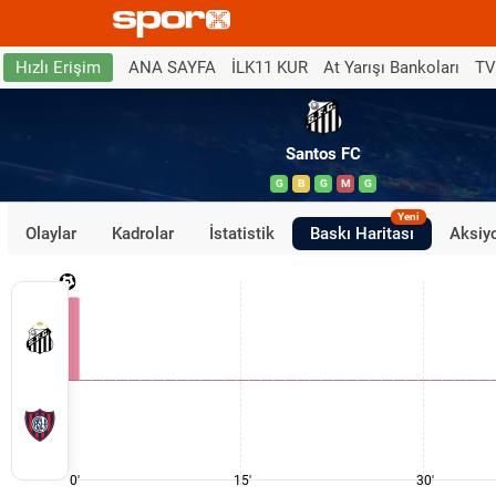
ANA SAYFA
İLK11 KUR
At Yarışı Bankoları
TV
Hızlı Erişim
Santos FC
G
B
G
M
G
Yeni
Olaylar
Kadrolar
İstatistik
Baskı Haritası
Aksiyo
0'
15'
30'