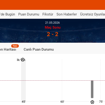
'de Bugün
Puan Durumu
Fikstür
Son Haberler
Ücretsiz Oyunla
21.05.2026
Maç Sonu
2 - 2
Yeni
n Haritası
Canlı Puan Durumu
İlk Yarı
45'
60'
75'