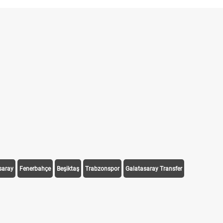
saray
Fenerbahçe
Beşiktaş
Trabzonspor
Galatasaray Transfer