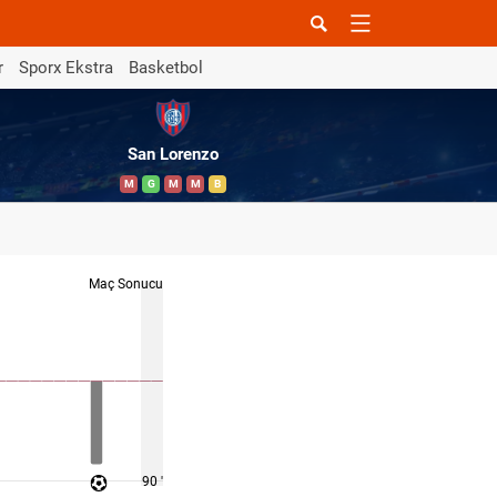
r
Sporx Ekstra
Basketbol
San Lorenzo
M
G
M
M
B
Maç Sonucu
90 '