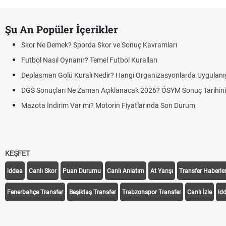
Şu An Popüler İçerikler
Skor Ne Demek? Sporda Skor ve Sonuç Kavramları
Futbol Nasıl Oynanır? Temel Futbol Kuralları
Deplasman Golü Kuralı Nedir? Hangi Organizasyonlarda Uygulanı
DGS Sonuçları Ne Zaman Açıklanacak 2026? ÖSYM Sonuç Tarihin
Mazota İndirim Var mı? Motorin Fiyatlarında Son Durum
KEŞFET
iddaa
Canlı Skor
Puan Durumu
Canlı Anlatım
At Yarışı
Transfer Haberler
Fenerbahçe Transfer
Beşiktaş Transfer
Trabzonspor Transfer
Canlı İzle
id