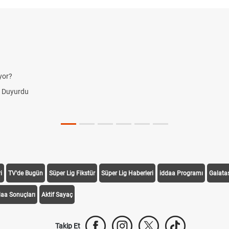
yor?
i Duyurdu
i
TV'de Bugün
Süper Lig Fikstür
Süper Lig Haberleri
iddaa Programı
Galata
daa Sonuçları
Aktif Sayaç
Takip Et