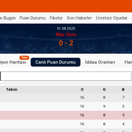
de Bugün
Puan Durumu
Fikstür
Son Haberler
Ücretsiz Oyunlar
31.08.2025
Maç Sonu
0 - 2
Yeni
iyon Haritası
Canlı Puan Durumu
İddaa Oranları
Han
İç Saha
Takım
O
G
B
16
8
7
16
9
3
16
8
5
16
8
4