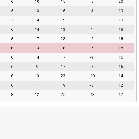
6
10
15
-5
20
5
13
16
-3
19
7
14
19
-5
19
6
14
13
1
18
8
17
22
-5
18
8
13
18
-5
18
6
14
17
-3
16
6
9
17
-8
16
8
13
23
-10
14
6
11
19
-8
12
8
12
25
-13
12