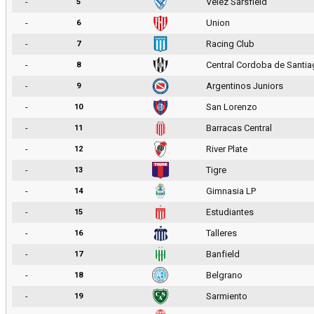
-
Velez Sarsfield
5
-
Union
6
-
Racing Club
7
-
Central Cordoba de Santi
8
-
Argentinos Juniors
9
-
San Lorenzo
10
-
Barracas Central
11
-
River Plate
12
-
Tigre
13
-
Gimnasia LP
14
-
Estudiantes
15
-
Talleres
16
-
Banfield
17
-
Belgrano
18
-
Sarmiento
19