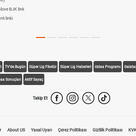
JK)
alove BJK link
ı linki
i
TV'de Bugün
Süper Lig Fikstür
Süper Lig Haberleri
iddaa Programı
Galata
daa Sonuçları
Aktif Sayaç
Takip Et
r
About US
Yasal Uyarı
Çerez Politikası
Gizlilik Politikası
KVK