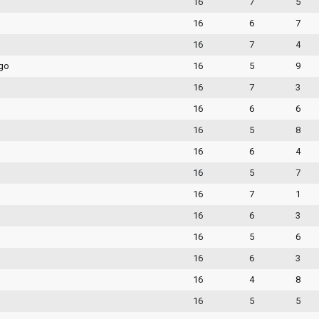
16
7
5
16
6
7
16
7
4
ago
16
5
9
16
7
3
16
6
6
16
5
8
16
6
4
16
5
7
16
7
1
16
6
3
16
5
6
16
6
3
16
4
8
16
5
5