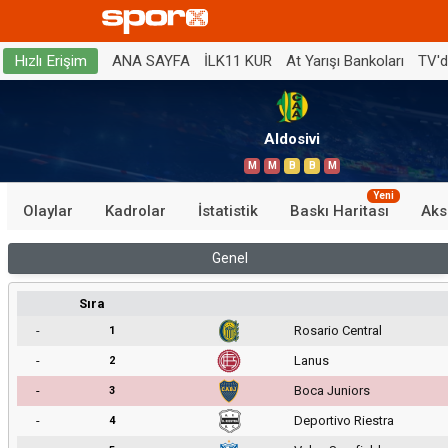
ANA SAYFA
İLK11 KUR
At Yarışı Bankoları
TV'
Hızlı Erişim
Aldosivi
M
M
B
B
M
Yeni
Olaylar
Kadrolar
İstatistik
Baskı Haritası
Aks
Genel
Sıra
-
Rosario Central
1
-
Lanus
2
-
Boca Juniors
3
-
Deportivo Riestra
4