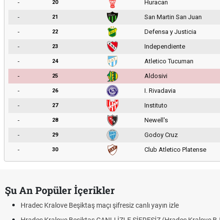
-
Huracan
20
-
San Martin San Juan
21
-
Defensa y Justicia
22
-
Independiente
23
-
Atletico Tucuman
24
-
Aldosivi
25
-
I. Rivadavia
26
-
Instituto
27
-
Newell's
28
-
Godoy Cruz
29
-
Club Atletico Platense
30
Şu An Popüler İçerikler
Hradec Kralove Beşiktaş maçı şifresiz canlı yayın izle