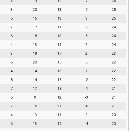
4
19
12
7
26
3
20
13
7
25
5
16
13
3
25
2
17
11
6
24
6
18
13
5
24
4
13
11
2
24
3
19
17
2
23
6
20
15
5
22
4
14
13
1
22
8
14
16
-2
22
7
17
18
-1
21
5
9
12
-3
21
7
15
21
-6
21
4
13
11
2
20
6
13
17
-4
20