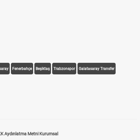
saray
Fenerbahçe
Beşiktaş
Trabzonspor
Galatasaray Transfer
K Aydınlatma Metni Kurumsal