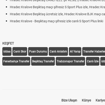
Hradec Kralove Beşiktaş CANLI İZLE ŞİFRESİZ (Hradec Kralove B
Hradec Kralove Beşiktaş maçı şifresiz S Sport Plus izle, Hradec Kr
Hradec Kralove Beşiktaş ücretsiz izle, Hradec Kralove BJK maçı canl
Hradec Kralove - Beşiktaş maçı şifresiz izle canlı S Sport Plus linki
KEŞFET
iddaa
Canlı Skor
Puan Durumu
Canlı Anlatım
At Yarışı
Transfer Haberler
Fenerbahçe Transfer
Beşiktaş Transfer
Trabzonspor Transfer
Canlı İzle
id
Bize Ulaşın
Künye
Kariye