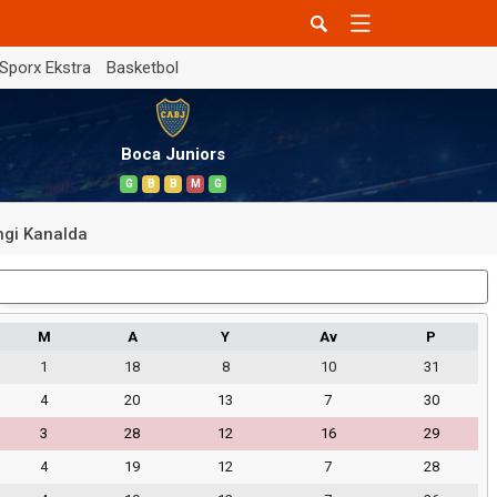
Sporx Ekstra
Basketbol
Boca Juniors
G
B
B
M
G
gi Kanalda
Dış Saha
M
A
Y
Av
P
1
18
8
10
31
4
20
13
7
30
3
28
12
16
29
4
19
12
7
28