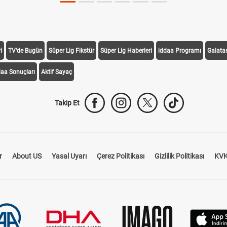
i
TV'de Bugün
Süper Lig Fikstür
Süper Lig Haberleri
iddaa Programı
Galata
daa Sonuçları
Aktif Sayaç
Takip Et
r
About US
Yasal Uyarı
Çerez Politikası
Gizlilik Politikası
KVK