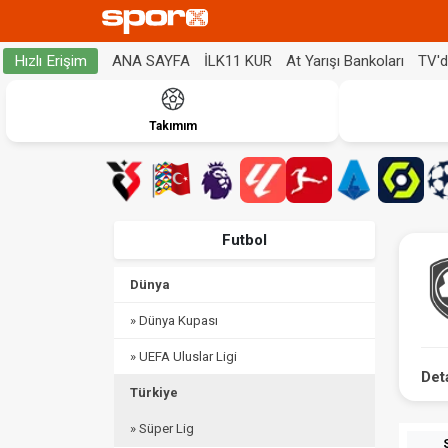
ANA SAYFA
İLK11 KUR
At Yarışı Bankoları
TV'
Hızlı Erişim
Takımım
Futbol
Dünya
» Dünya Kupası
» UEFA Uluslar Ligi
Det
Türkiye
» Süper Lig