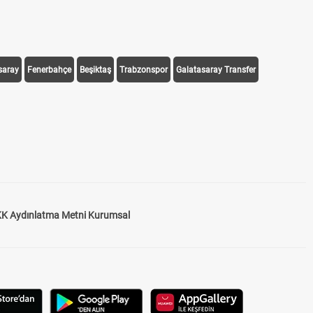
saray
Fenerbahçe
Beşiktaş
Trabzonspor
Galatasaray Transfer
K Aydınlatma Metni Kurumsal