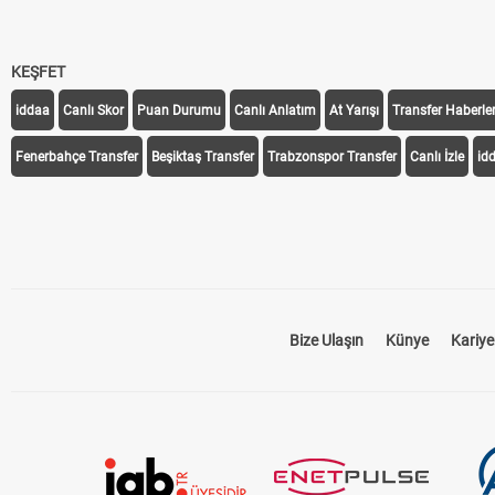
KEŞFET
iddaa
Canlı Skor
Puan Durumu
Canlı Anlatım
At Yarışı
Transfer Haberler
Fenerbahçe Transfer
Beşiktaş Transfer
Trabzonspor Transfer
Canlı İzle
id
Bize Ulaşın
Künye
Kariye