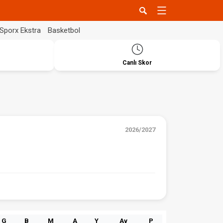
Sporx Ekstra
Basketbol
Canlı Skor
2026/2027
G
B
M
A
Y
Av
P