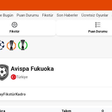
de Bugün
Puan Durumu
Fikstür
Son Haberler
Ücretsiz Oyunlar
Fikstür
Puan Durumu
Avispa Fukuoka
Türkiye
ay
Fikstür
Kadro
Sıra
Takım
O