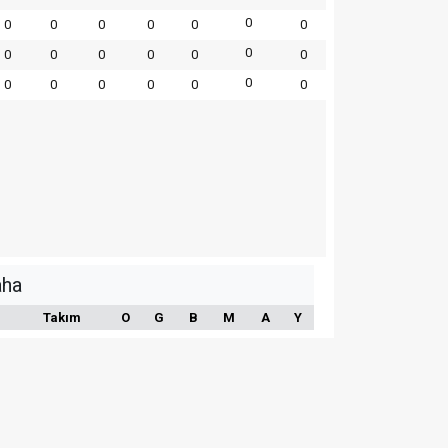
0
0
0
0
0
0
0
0
0
0
0
0
0
0
0
0
0
0
0
0
0
aha
Takım
O
G
B
M
A
Y