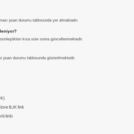
aması puan durumu tablosunda yer almaktadır.
leniyor?
sinleştikten kısa süre sonra güncellenmektedir.
gisi puan durumu tablosunda gösterilmektedir.
JK)
alove BJK link
ı linki