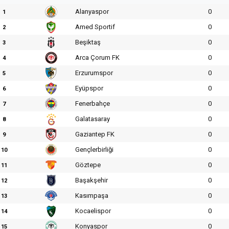
Alanyaspor
0
1
Amed Sportif
0
2
Beşiktaş
0
3
Arca Çorum FK
0
4
Erzurumspor
0
5
Eyüpspor
0
6
Fenerbahçe
0
7
Galatasaray
0
8
Gaziantep FK
0
9
Gençlerbirliği
0
10
Göztepe
0
11
Başakşehir
0
12
Kasımpaşa
0
13
Kocaelispor
0
14
Konyaspor
0
15