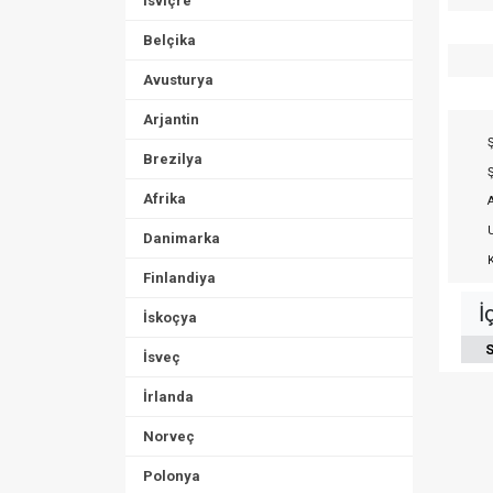
İsviçre
Belçika
Avusturya
Arjantin
Ş
Brezilya
Ş
Afrika
A
U
Danimarka
K
Finlandiya
İ
İskoçya
S
İsveç
İrlanda
Norveç
Polonya