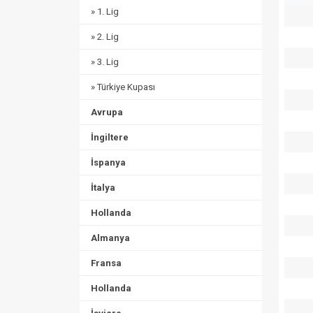
» 1. Lig
» 2. Lig
» 3. Lig
» Türkiye Kupası
Avrupa
İngiltere
İspanya
İtalya
Hollanda
Almanya
Fransa
Hollanda