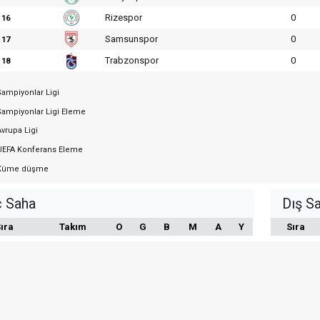
Rizespor
0
16
Samsunspor
0
17
Trabzonspor
0
18
ampiyonlar Ligi
ampiyonlar Ligi Eleme
vrupa Ligi
EFA Konferans Eleme
üme düşme
ç Saha
Dış S
ıra
Takım
O
G
B
M
A
Y
Sıra