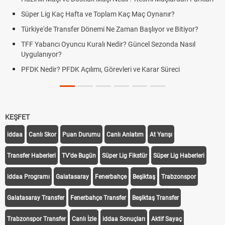
g Kaç Hafta ve Toplam Kaç Maç Oynanır?
Skor Ne Dem
e Transfer Dönemi Ne Zaman Başlıyor ve Bitiyor?
Futbol Nasıl
ncı Oyuncu Kuralı Nedir? Güncel Sezonda Nasıl
Deplasman G
yor?
Uygulanıyor
r? PFDK Açılımı, Görevleri ve Karar Süreci
DGS Sonuçl
Tarihini Duy
KEŞFET
iddaa
Canlı Skor
Puan Durumu
Canlı Anlatım
At Yarışı
Transfer Haberleri
TV'de Bugün
Süper Lig Fikstür
Süper Lig Haberleri
iddaa Programı
Galatasaray
Fenerbahçe
Beşiktaş
Trabzonspor
Galatasaray Transfer
Fenerbahçe Transfer
Beşiktaş Transfer