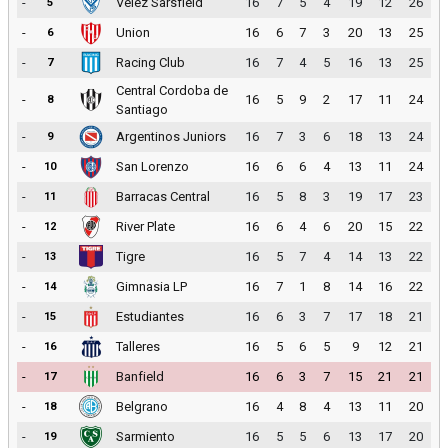
-
Velez Sarsfield
16
7
5
4
19
12
26
5
-
Union
16
6
7
3
20
13
25
6
-
Racing Club
16
7
4
5
16
13
25
7
Central Cordoba de
-
16
5
9
2
17
11
24
8
Santiago
-
Argentinos Juniors
16
7
3
6
18
13
24
9
-
San Lorenzo
16
6
6
4
13
11
24
10
-
Barracas Central
16
5
8
3
19
17
23
11
-
River Plate
16
6
4
6
20
15
22
12
-
Tigre
16
5
7
4
14
13
22
13
-
Gimnasia LP
16
7
1
8
14
16
22
14
-
Estudiantes
16
6
3
7
17
18
21
15
-
Talleres
16
5
6
5
9
12
21
16
-
Banfield
16
6
3
7
15
21
21
17
-
Belgrano
16
4
8
4
13
11
20
18
-
Sarmiento
16
5
5
6
13
17
20
19