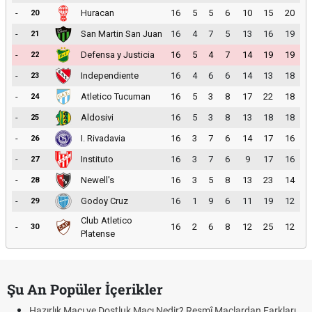
-
Huracan
16
5
5
6
10
15
20
20
-
San Martin San Juan
16
4
7
5
13
16
19
21
-
Defensa y Justicia
16
5
4
7
14
19
19
22
-
Independiente
16
4
6
6
14
13
18
23
-
Atletico Tucuman
16
5
3
8
17
22
18
24
-
Aldosivi
16
5
3
8
13
18
18
25
-
I. Rivadavia
16
3
7
6
14
17
16
26
-
Instituto
16
3
7
6
9
17
16
27
-
Newell's
16
3
5
8
13
23
14
28
-
Godoy Cruz
16
1
9
6
11
19
12
29
Club Atletico
-
16
2
6
8
12
25
12
30
Platense
Şu An Popüler İçerikler
Maçı ve Dostluk Maçı Nedir? Resmî Maçlardan Farkları
Puan Durumu