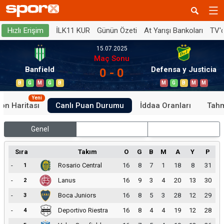
İLK11 KUR
Günün Özeti
At Yarışı Bankoları
TV'
Hızlı Erişim
15.07.2025
Maç Sonu
Banfield
Defensa y Justicia
0 - 0
B
G
M
G
B
M
G
B
M
M
Yeni
on Haritası
Canlı Puan Durumu
İddaa Oranları
Tahm
Genel
İç Saha
Dış Saha
Sıra
Takım
O
G
B
M
A
Y
P
-
Rosario Central
16
8
7
1
18
8
31
1
-
Lanus
16
9
3
4
20
13
30
2
-
Boca Juniors
16
8
5
3
28
12
29
3
-
Deportivo Riestra
16
8
4
4
19
12
28
4