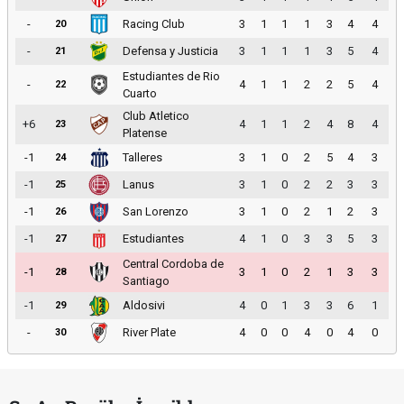
-
Racing Club
3
1
1
1
3
4
4
20
-
Defensa y Justicia
3
1
1
1
3
5
4
21
Estudiantes de Rio
-
4
1
1
2
2
5
4
22
Cuarto
Club Atletico
+6
4
1
1
2
4
8
4
23
Platense
-1
Talleres
3
1
0
2
5
4
3
24
-1
Lanus
3
1
0
2
2
3
3
25
-1
San Lorenzo
3
1
0
2
1
2
3
26
-1
Estudiantes
4
1
0
3
3
5
3
27
Central Cordoba de
-1
3
1
0
2
1
3
3
28
Santiago
-1
Aldosivi
4
0
1
3
3
6
1
29
-
River Plate
4
0
0
4
0
4
0
30