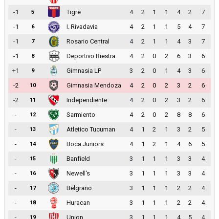
-1
Tigre
4
2
1
1
4
2
7
5
-1
I. Rivadavia
4
2
1
1
5
4
7
6
-1
Rosario Central
4
2
1
1
4
3
7
7
-1
Deportivo Riestra
4
2
0
2
6
3
6
8
+1
Gimnasia LP
3
2
0
1
4
3
6
9
-2
Gimnasia Mendoza
4
2
0
2
3
2
6
10
-2
Independiente
4
2
0
2
3
2
6
11
-
Sarmiento
4
2
0
2
8
8
6
12
-
Atletico Tucuman
4
1
2
1
3
2
5
13
-
Boca Juniors
4
1
2
1
4
6
5
14
-
Banfield
3
1
1
1
3
3
4
15
-
Newell's
3
1
1
1
3
3
4
16
-
Belgrano
3
1
1
1
2
2
4
17
-
Huracan
3
1
1
1
2
2
4
18
-
Union
3
1
1
1
4
5
4
19