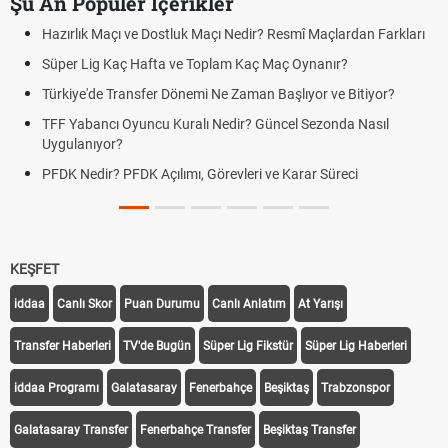
Şu An Popüler İçerikler
Hazırlık Maçı ve Dostluk Maçı Nedir? Resmî Maçlardan Farkları
Süper Lig Kaç Hafta ve Toplam Kaç Maç Oynanır?
Türkiye'de Transfer Dönemi Ne Zaman Başlıyor ve Bitiyor?
TFF Yabancı Oyuncu Kuralı Nedir? Güncel Sezonda Nasıl
Uygulanıyor?
PFDK Nedir? PFDK Açılımı, Görevleri ve Karar Süreci
KEŞFET
iddaa
Canlı Skor
Puan Durumu
Canlı Anlatım
At Yarışı
Transfer Haberleri
TV'de Bugün
Süper Lig Fikstür
Süper Lig Haberleri
iddaa Programı
Galatasaray
Fenerbahçe
Beşiktaş
Trabzonspor
Galatasaray Transfer
Fenerbahçe Transfer
Beşiktaş Transfer