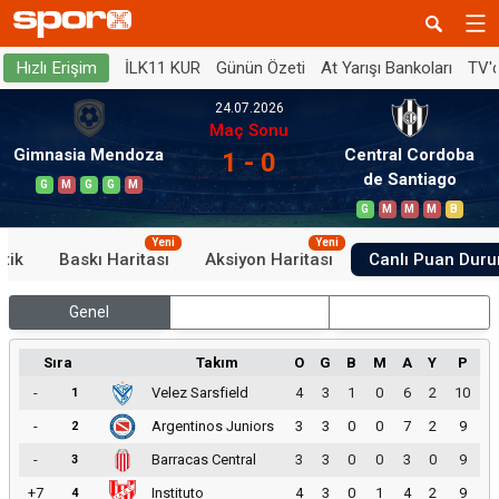
İLK11 KUR
Günün Özeti
At Yarışı Bankoları
TV'
Hızlı Erişim
24.07.2026
Maç Sonu
Gimnasia Mendoza
Central Cordoba
1 - 0
de Santiago
G
M
G
G
M
G
M
M
M
B
Yeni
Yeni
stik
Baskı Haritası
Aksiyon Haritası
Canlı Puan Dur
Genel
İç Saha
Dış Saha
Sıra
Takım
O
G
B
M
A
Y
P
-
Velez Sarsfield
4
3
1
0
6
2
10
1
-
Argentinos Juniors
3
3
0
0
7
2
9
2
-
Barracas Central
3
3
0
0
3
0
9
3
+7
Instituto
4
3
0
1
4
2
9
4