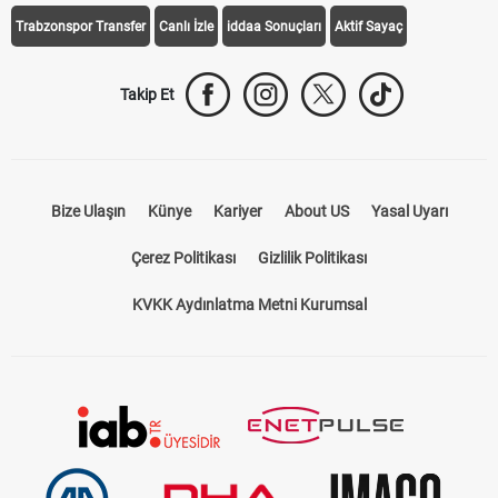
Trabzonspor Transfer
Canlı İzle
iddaa Sonuçları
Aktif Sayaç
Takip Et
Bize Ulaşın
Künye
Kariyer
About US
Yasal Uyarı
Çerez Politikası
Gizlilik Politikası
KVKK Aydınlatma Metni Kurumsal