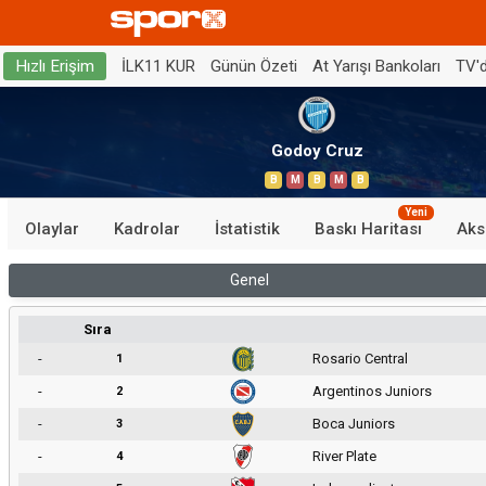
İLK11 KUR
Günün Özeti
At Yarışı Bankoları
TV'
Hızlı Erişim
Godoy Cruz
B
M
B
M
B
Yeni
Olaylar
Kadrolar
İstatistik
Baskı Haritası
Aks
Genel
Sıra
-
Rosario Central
1
-
Argentinos Juniors
2
-
Boca Juniors
3
-
River Plate
4