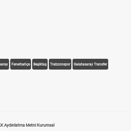
saray
Fenerbahçe
Beşiktaş
Trabzonspor
Galatasaray Transfer
K Aydınlatma Metni Kurumsal