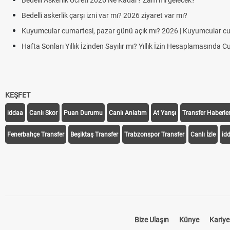
Bedelli Askerlik Ücreti 2026 Ne Kadar? Zam mı gelecek?
Bedelli askerlik çarşı izni var mı? 2026 ziyaret var mı?
Kuyumcular cumartesi, pazar günü açık mı? 2026 | Kuyumcular c
Hafta Sonları Yıllık İzinden Sayılır mı? Yıllık İzin Hesaplamasında 
KEŞFET
iddaa
Canlı Skor
Puan Durumu
Canlı Anlatım
At Yarışı
Transfer Haberler
Fenerbahçe Transfer
Beşiktaş Transfer
Trabzonspor Transfer
Canlı İzle
id
Bize Ulaşın
Künye
Kariye