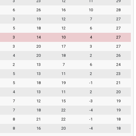
3
23
12
11
29
6
26
16
10
28
3
19
12
7
27
5
18
12
6
27
3
14
10
4
27
3
20
17
3
27
4
20
18
2
26
2
13
7
6
24
5
13
11
2
23
5
18
19
-1
21
4
13
11
2
20
7
12
15
-3
19
7
18
22
-4
19
8
21
22
-1
18
8
16
20
-4
18