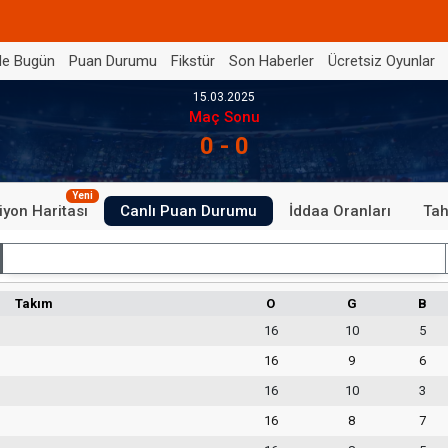
de Bugün
Puan Durumu
Fikstür
Son Haberler
Ücretsiz Oyunlar
15.03.2025
Maç Sonu
0 - 0
Yeni
iyon Haritası
Canlı Puan Durumu
İddaa Oranları
Tah
İç Saha
Takım
O
G
B
16
10
5
16
9
6
16
10
3
16
8
7