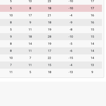
5
13
23
-10
17
5
8
18
-10
17
10
17
21
-4
16
8
9
18
-9
16
5
11
19
-8
15
9
18
28
-10
15
8
14
19
-5
14
8
11
17
-6
14
10
7
22
-15
14
7
11
15
-4
13
11
5
18
-13
9