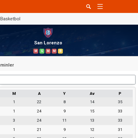
Basketbol
San Lorenzo
M
G
M
M
B
minler
Dış Saha
M
A
Y
Av
P
1
22
8
14
35
1
24
9
15
33
3
24
11
13
33
1
21
9
12
31