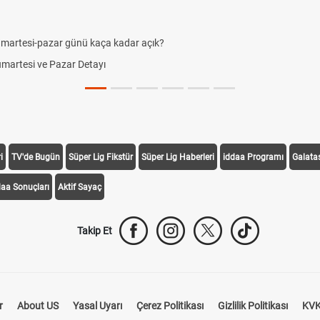
umartesi-pazar günü kaça kadar açık?
Cumartesi ve Pazar Detayı
i
TV'de Bugün
Süper Lig Fikstür
Süper Lig Haberleri
iddaa Programı
Galata
daa Sonuçları
Aktif Sayaç
Takip Et
r
About US
Yasal Uyarı
Çerez Politikası
Gizlilik Politikası
KVK