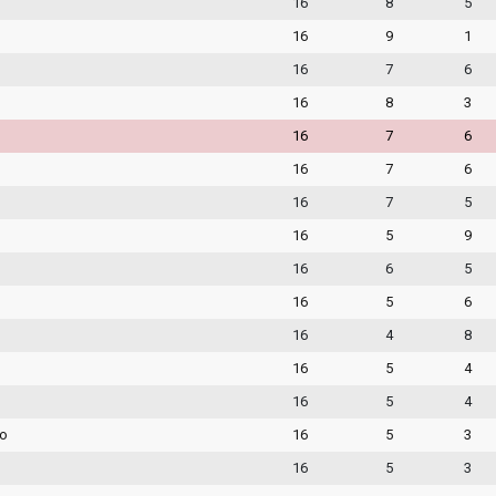
16
8
5
16
9
1
16
7
6
16
8
3
16
7
6
16
7
6
16
7
5
16
5
9
16
6
5
16
5
6
16
4
8
16
5
4
16
5
4
go
16
5
3
16
5
3