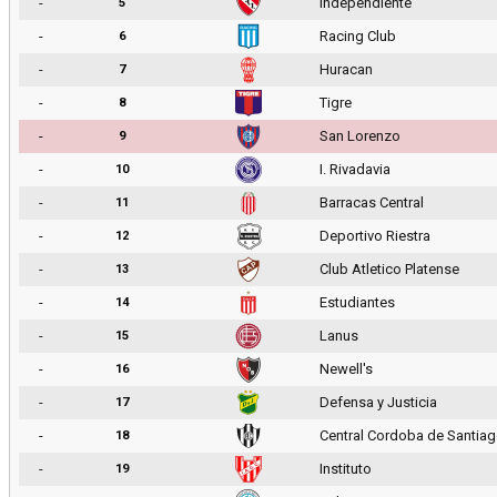
-
Independiente
5
-
Racing Club
6
-
Huracan
7
-
Tigre
8
-
San Lorenzo
9
-
I. Rivadavia
10
-
Barracas Central
11
-
Deportivo Riestra
12
-
Club Atletico Platense
13
-
Estudiantes
14
-
Lanus
15
-
Newell's
16
-
Defensa y Justicia
17
-
Central Cordoba de Santia
18
-
Instituto
19