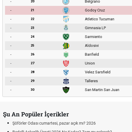
-
Belgrano
20
-
Godoy Cruz
21
-
Atletico Tucuman
22
-
Gimnasia LP
23
-
Sarmiento
24
-
Aldosivi
25
-
Banfield
26
-
Union
27
-
Velez Sarsfield
28
-
Talleres
29
-
San Martin San Juan
30
Şu An Popüler İçerikler
Şöförler Odası cumartesi, pazar açık mı? 2026