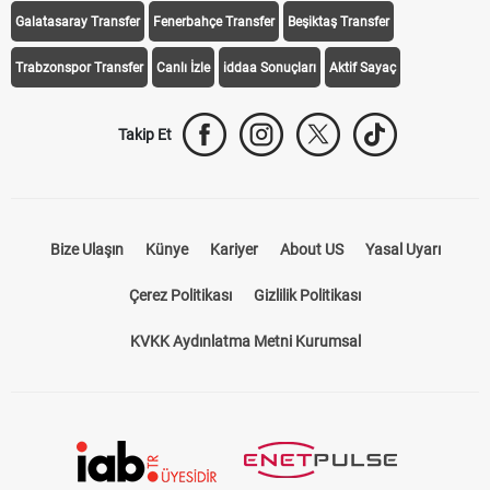
Galatasaray Transfer
Fenerbahçe Transfer
Beşiktaş Transfer
Trabzonspor Transfer
Canlı İzle
iddaa Sonuçları
Aktif Sayaç
Takip Et
Bize Ulaşın
Künye
Kariyer
About US
Yasal Uyarı
Çerez Politikası
Gizlilik Politikası
KVKK Aydınlatma Metni Kurumsal