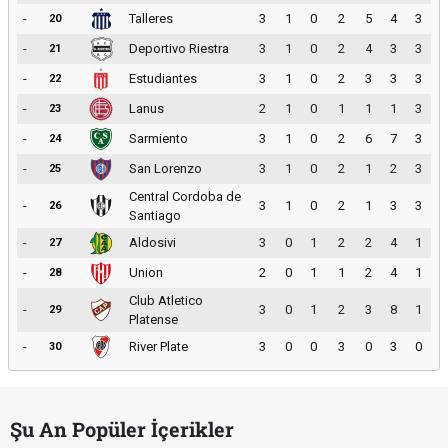
-
Talleres
3
1
0
2
5
4
3
20
-
Deportivo Riestra
3
1
0
2
4
3
3
21
-
Estudiantes
3
1
0
2
3
3
3
22
-
Lanus
2
1
0
1
1
1
3
23
-
Sarmiento
3
1
0
2
6
7
3
24
-
San Lorenzo
3
1
0
2
1
2
3
25
Central Cordoba de
-
3
1
0
2
1
3
3
26
Santiago
-
Aldosivi
3
0
1
2
2
4
1
27
-
Union
2
0
1
1
2
4
1
28
Club Atletico
-
3
0
1
2
3
8
1
29
Platense
-
River Plate
3
0
0
3
0
3
0
30
Şu An Popüler İçerikler