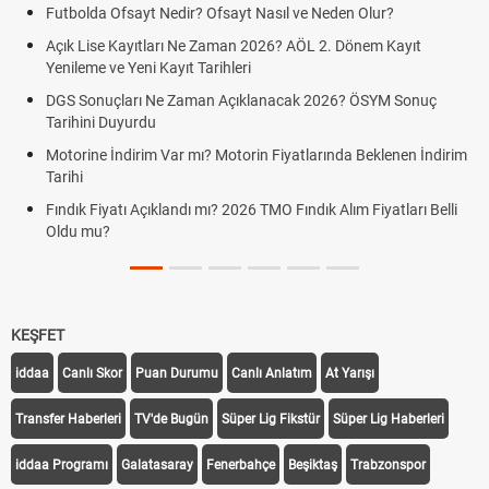
Futbolda Ofsayt Nedir? Ofsayt Nasıl ve Neden Olur?
Açık Lise Kayıtları Ne Zaman 2026? AÖL 2. Dönem Kayıt
Yenileme ve Yeni Kayıt Tarihleri
DGS Sonuçları Ne Zaman Açıklanacak 2026? ÖSYM Sonuç
Tarihini Duyurdu
Motorine İndirim Var mı? Motorin Fiyatlarında Beklenen İndirim
Tarihi
Fındık Fiyatı Açıklandı mı? 2026 TMO Fındık Alım Fiyatları Belli
Oldu mu?
KEŞFET
iddaa
Canlı Skor
Puan Durumu
Canlı Anlatım
At Yarışı
Transfer Haberleri
TV'de Bugün
Süper Lig Fikstür
Süper Lig Haberleri
iddaa Programı
Galatasaray
Fenerbahçe
Beşiktaş
Trabzonspor