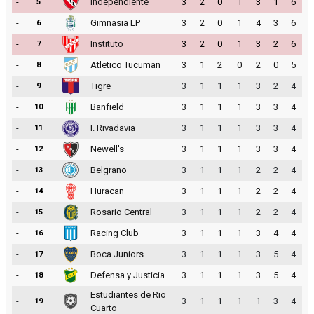
-
Independiente
3
2
0
1
3
1
6
5
-
Gimnasia LP
3
2
0
1
4
3
6
6
-
Instituto
3
2
0
1
3
2
6
7
-
Atletico Tucuman
3
1
2
0
2
0
5
8
-
Tigre
3
1
1
1
3
2
4
9
-
Banfield
3
1
1
1
3
3
4
10
-
I. Rivadavia
3
1
1
1
3
3
4
11
-
Newell's
3
1
1
1
3
3
4
12
-
Belgrano
3
1
1
1
2
2
4
13
-
Huracan
3
1
1
1
2
2
4
14
-
Rosario Central
3
1
1
1
2
2
4
15
-
Racing Club
3
1
1
1
3
4
4
16
-
Boca Juniors
3
1
1
1
3
5
4
17
-
Defensa y Justicia
3
1
1
1
3
5
4
18
Estudiantes de Rio
-
3
1
1
1
1
3
4
19
Cuarto