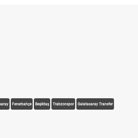
saray
Fenerbahçe
Beşiktaş
Trabzonspor
Galatasaray Transfer