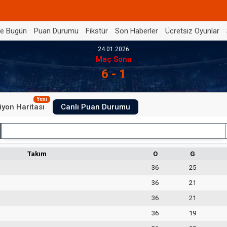
de Bugün
Puan Durumu
Fikstür
Son Haberler
Ücretsiz Oyunlar
24.01.2026
Maç Sonu
6 - 1
Yeni
iyon Haritası
Canlı Puan Durumu
İç Saha
Takım
O
G
36
25
36
21
36
21
36
19