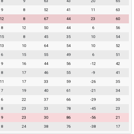
8
9
63
43
20
65
9
8
52
41
11
63
12
8
67
44
23
60
8
12
50
44
6
56
15
8
45
35
10
54
13
10
64
54
10
52
6
15
55
49
6
51
9
16
44
56
-12
42
8
17
46
55
-9
41
11
17
33
59
-26
35
7
19
40
61
-21
34
6
22
37
66
-29
30
8
23
33
78
-45
23
9
23
30
86
-56
21
8
24
38
76
-38
17