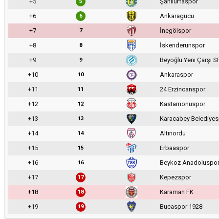
+5
Şanlıurfaspor
5
+6
Ankaragücü
6
+7
İnegölspor
7
+8
İskenderunspor
8
+9
Beyoğlu Yeni Çarşı S
9
+10
Ankaraspor
10
+11
24 Erzincanspor
11
+12
Kastamonuspor
12
+13
Karacabey Belediyes
13
+14
Altınordu
14
+15
Erbaaspor
15
+16
Beykoz Anadoluspo
16
+17
Kepezspor
17
+18
Karaman FK
18
+19
Bucaspor 1928
19