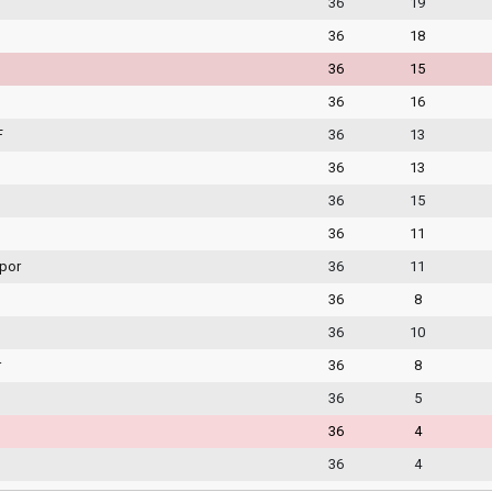
36
19
36
18
36
15
36
16
F
36
13
36
13
36
15
36
11
por
36
11
36
8
36
10
r
36
8
36
5
36
4
36
4