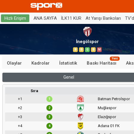
ANA SAYFA
İLK11 KUR
At Yarışı Bankoları
TV'
Hızlı Erişim
İnegölspor
B
B
G
B
M
Yeni
Olaylar
Kadrolar
İstatistik
Baskı Haritası
Aks
Genel
Sıra
+1
Batman Petrolspor
1
+2
Muğlaspor
2
+3
Elazığspor
3
+4
Adana 01 FK
4