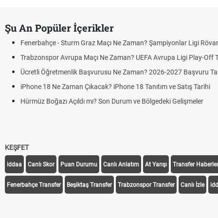
Şu An Popüler İçerikler
Fenerbahçe - Sturm Graz Maçı Ne Zaman? Şampiyonlar Ligi Rövan
Trabzonspor Avrupa Maçı Ne Zaman? UEFA Avrupa Ligi Play-Off Tar
Ücretli Öğretmenlik Başvurusu Ne Zaman? 2026-2027 Başvuru T
iPhone 18 Ne Zaman Çıkacak? iPhone 18 Tanıtım ve Satış Tarihi
Hürmüz Boğazı Açıldı mı? Son Durum ve Bölgedeki Gelişmeler
KEŞFET
iddaa
Canlı Skor
Puan Durumu
Canlı Anlatım
At Yarışı
Transfer Haberler
Fenerbahçe Transfer
Beşiktaş Transfer
Trabzonspor Transfer
Canlı İzle
id