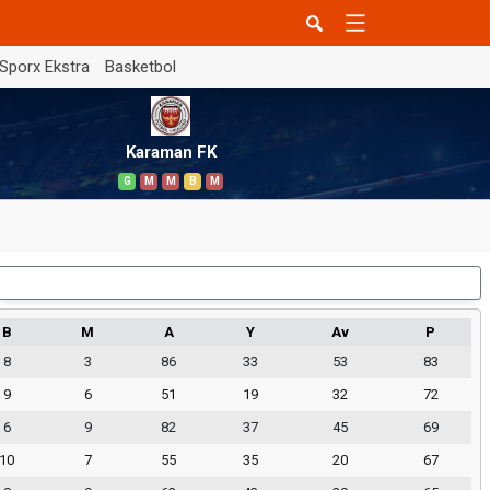
Sporx Ekstra
Basketbol
Karaman FK
G
M
M
B
M
Dış Saha
B
M
A
Y
Av
P
8
3
86
33
53
83
9
6
51
19
32
72
6
9
82
37
45
69
10
7
55
35
20
67