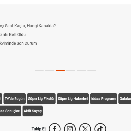
şı Saat Kaçta, Hangi Kanalda?
ihi Belli Oldu
akviminde Son Durum
i
TV'de Bugün
Süper Lig Fikstür
Süper Lig Haberleri
iddaa Programı
Galata
daa Sonuçları
Aktif Sayaç
Takip Et