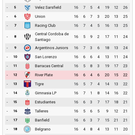
-
Velez Sarsfield
16
7
5
4
19
12
26
5
-
Union
16
6
7
3
20
13
25
6
-
Racing Club
16
7
4
5
16
13
25
7
Central Cordoba de
-
16
5
9
2
17
11
24
8
Santiago
-
Argentinos Juniors
16
7
3
6
18
13
24
9
-
San Lorenzo
16
6
6
4
13
11
24
10
-
Barracas Central
16
5
8
3
19
17
23
11
-
River Plate
16
6
4
6
20
15
22
12
-
Tigre
16
5
7
4
14
13
22
13
-
Gimnasia LP
16
7
1
8
14
16
22
14
-
Estudiantes
16
6
3
7
17
18
21
15
-
Talleres
16
5
6
5
9
12
21
16
-
Banfield
16
6
3
7
15
21
21
17
-
Belgrano
16
4
8
4
13
11
20
18