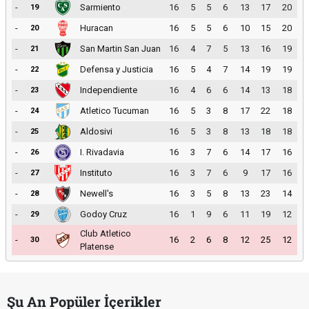
-
Sarmiento
16
5
5
6
13
17
20
19
-
Huracan
16
5
5
6
10
15
20
20
-
San Martin San Juan
16
4
7
5
13
16
19
21
-
Defensa y Justicia
16
5
4
7
14
19
19
22
-
Independiente
16
4
6
6
14
13
18
23
-
Atletico Tucuman
16
5
3
8
17
22
18
24
-
Aldosivi
16
5
3
8
13
18
18
25
-
I. Rivadavia
16
3
7
6
14
17
16
26
-
Instituto
16
3
7
6
9
17
16
27
-
Newell's
16
3
5
8
13
23
14
28
-
Godoy Cruz
16
1
9
6
11
19
12
29
Club Atletico
-
16
2
6
8
12
25
12
30
Platense
Şu An Popüler İçerikler