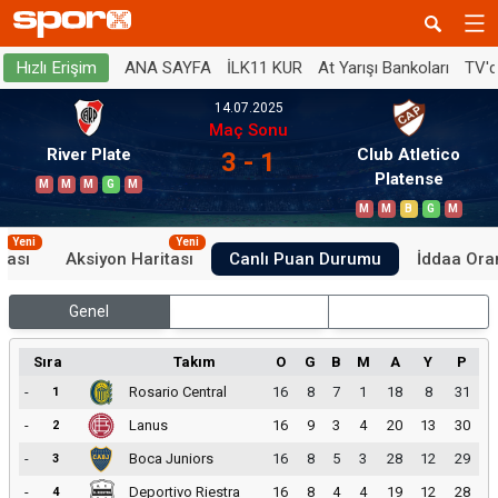
ANA SAYFA
İLK11 KUR
At Yarışı Bankoları
TV'
Hızlı Erişim
14.07.2025
Maç Sonu
River Plate
Club Atletico
3 - 1
Platense
M
M
M
G
M
M
M
B
G
M
Yeni
Yeni
tası
Aksiyon Haritası
Canlı Puan Durumu
İddaa Oran
Genel
İç Saha
Dış Saha
Sıra
Takım
O
G
B
M
A
Y
P
-
Rosario Central
16
8
7
1
18
8
31
1
-
Lanus
16
9
3
4
20
13
30
2
-
Boca Juniors
16
8
5
3
28
12
29
3
-
Deportivo Riestra
16
8
4
4
19
12
28
4