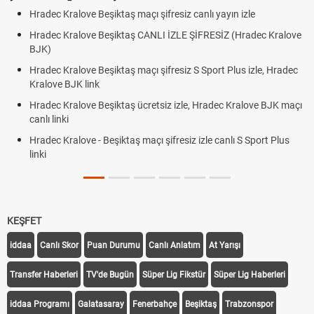
Hradec Kralove Beşiktaş maçı şifresiz canlı yayın izle
Hradec Kralove Beşiktaş CANLI İZLE ŞİFRESİZ (Hradec Kralove
BJK)
Hradec Kralove Beşiktaş maçı şifresiz S Sport Plus izle, Hradec
Kralove BJK link
Hradec Kralove Beşiktaş ücretsiz izle, Hradec Kralove BJK maçı
canlı linki
Hradec Kralove - Beşiktaş maçı şifresiz izle canlı S Sport Plus
linki
KEŞFET
iddaa
Canlı Skor
Puan Durumu
Canlı Anlatım
At Yarışı
Transfer Haberleri
TV'de Bugün
Süper Lig Fikstür
Süper Lig Haberleri
iddaa Programı
Galatasaray
Fenerbahçe
Beşiktaş
Trabzonspor