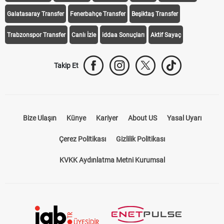
Galatasaray Transfer
Fenerbahçe Transfer
Beşiktaş Transfer
Trabzonspor Transfer
Canlı İzle
iddaa Sonuçları
Aktif Sayaç
Takip Et
Bize Ulaşın
Künye
Kariyer
About US
Yasal Uyarı
Çerez Politikası
Gizlilik Politikası
KVKK Aydınlatma Metni Kurumsal