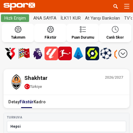
ANA SAYFA
İLK11 KUR
At Yarışı Bankoları
TV'
Hızlı Erişim
Takımım
Fikstür
Puan Durumu
Canlı Skor
Shakhtar
2026/2027
Türkiye
Detay
Fikstür
Kadro
TURNUVA