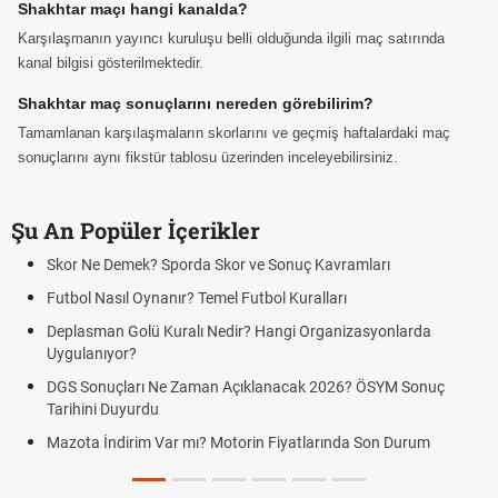
Shakhtar maçı hangi kanalda?
Karşılaşmanın yayıncı kuruluşu belli olduğunda ilgili maç satırında
kanal bilgisi gösterilmektedir.
Shakhtar maç sonuçlarını nereden görebilirim?
Tamamlanan karşılaşmaların skorlarını ve geçmiş haftalardaki maç
sonuçlarını aynı fikstür tablosu üzerinden inceleyebilirsiniz.
Şu An Popüler İçerikler
e Sonuç Kavramları
Hradec Kralove Beşiktaş maçı şifres
bol Kuralları
Hradec Kralove Beşiktaş CANLI İZ
BJK)
 Hangi Organizasyonlarda
Hradec Kralove Beşiktaş maçı şifre
Kralove BJK link
lanacak 2026? ÖSYM Sonuç
Hradec Kralove Beşiktaş ücretsiz 
canlı linki
n Fiyatlarında Son Durum
Hradec Kralove - Beşiktaş maçı şifre
linki