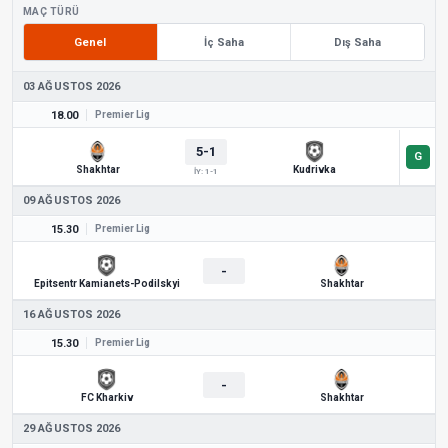
MAÇ TÜRÜ
Genel
İç Saha
Dış Saha
03 AĞUSTOS 2026
18.00
Premier Lig
5-1
Shakhtar
Kudrivka
İY: 1-1
09 AĞUSTOS 2026
15.30
Premier Lig
-
Epitsentr Kamianets-Podilskyi
Shakhtar
16 AĞUSTOS 2026
15.30
Premier Lig
-
FC Kharkiv
Shakhtar
29 AĞUSTOS 2026