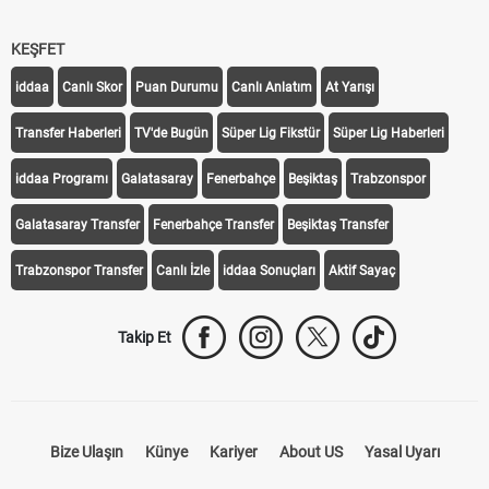
KEŞFET
iddaa
Canlı Skor
Puan Durumu
Canlı Anlatım
At Yarışı
Transfer Haberleri
TV'de Bugün
Süper Lig Fikstür
Süper Lig Haberleri
iddaa Programı
Galatasaray
Fenerbahçe
Beşiktaş
Trabzonspor
Galatasaray Transfer
Fenerbahçe Transfer
Beşiktaş Transfer
Trabzonspor Transfer
Canlı İzle
iddaa Sonuçları
Aktif Sayaç
Takip Et