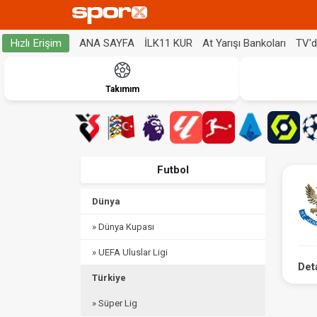
ANA SAYFA
İLK11 KUR
At Yarışı Bankoları
TV'
Hızlı Erişim
Takımım
Futbol
Dünya
» Dünya Kupası
» UEFA Uluslar Ligi
Det
Türkiye
» Süper Lig