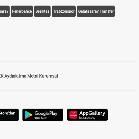
saray
Fenerbahçe
Beşiktaş
Trabzonspor
Galatasaray Transfer
K Aydınlatma Metni Kurumsal