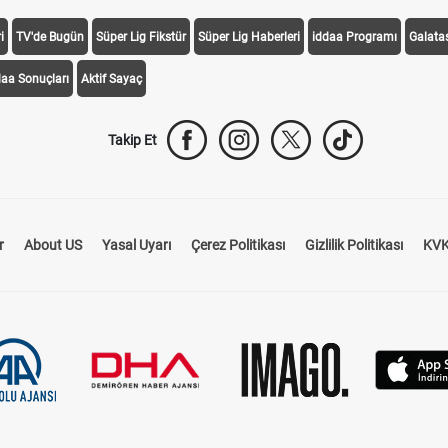
i
TV'de Bugün
Süper Lig Fikstür
Süper Lig Haberleri
iddaa Programı
Galata
daa Sonuçları
Aktif Sayaç
Takip Et
r
About US
Yasal Uyarı
Çerez Politikası
Gizlilik Politikası
KVK