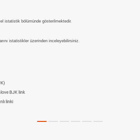
el istatistik bölümünde gösterilmektedir.
nı istatistikler üzerinden inceleyebilirsiniz.
JK)
alove BJK link
ı linki