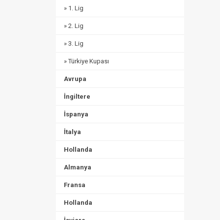
» 1. Lig
» 2. Lig
» 3. Lig
» Türkiye Kupası
Avrupa
İngiltere
İspanya
İtalya
Hollanda
Almanya
Fransa
Hollanda