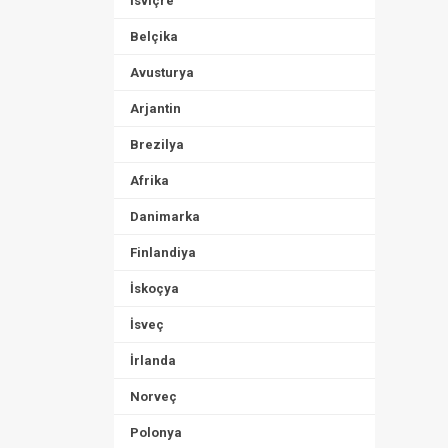
İsviçre
Belçika
Avusturya
Arjantin
Brezilya
Afrika
Danimarka
Finlandiya
İskoçya
İsveç
İrlanda
Norveç
Polonya