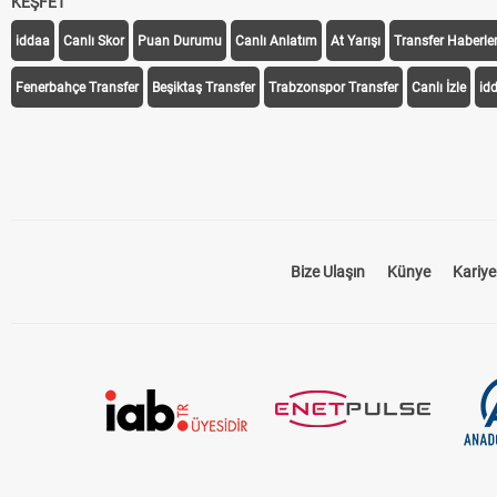
KEŞFET
iddaa
Canlı Skor
Puan Durumu
Canlı Anlatım
At Yarışı
Transfer Haberler
Fenerbahçe Transfer
Beşiktaş Transfer
Trabzonspor Transfer
Canlı İzle
id
Bize Ulaşın
Künye
Kariye