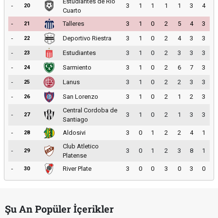
Estudiantes de Rio
-
3
1
1
1
1
3
4
20
Cuarto
-
Talleres
3
1
0
2
5
4
3
21
-
Deportivo Riestra
3
1
0
2
4
3
3
22
-
Estudiantes
3
1
0
2
3
3
3
23
-
Sarmiento
3
1
0
2
6
7
3
24
-
Lanus
3
1
0
2
2
3
3
25
-
San Lorenzo
3
1
0
2
1
2
3
26
Central Cordoba de
-
3
1
0
2
1
3
3
27
Santiago
-
Aldosivi
3
0
1
2
2
4
1
28
Club Atletico
-
3
0
1
2
3
8
1
29
Platense
-
River Plate
3
0
0
3
0
3
0
30
Şu An Popüler İçerikler