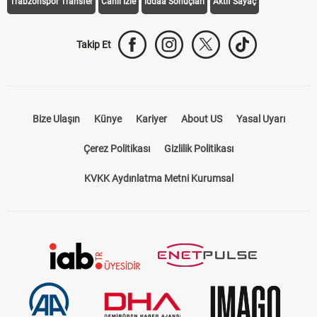
Trabzonspor Transfer
Canlı İzle
iddaa Sonuçları
Aktif Sayaç
Takip Et
Bize Ulaşın
Künye
Kariyer
About US
Yasal Uyarı
Çerez Politikası
Gizlilik Politikası
KVKK Aydınlatma Metni Kurumsal