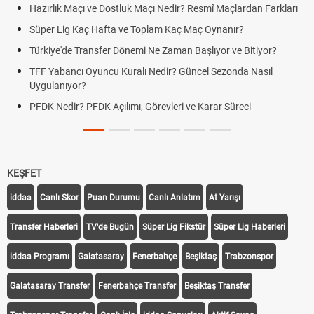
Hazırlık Maçı ve Dostluk Maçı Nedir? Resmî Maçlardan Farkları
Süper Lig Kaç Hafta ve Toplam Kaç Maç Oynanır?
Türkiye'de Transfer Dönemi Ne Zaman Başlıyor ve Bitiyor?
TFF Yabancı Oyuncu Kuralı Nedir? Güncel Sezonda Nasıl
Uygulanıyor?
PFDK Nedir? PFDK Açılımı, Görevleri ve Karar Süreci
KEŞFET
iddaa
Canlı Skor
Puan Durumu
Canlı Anlatım
At Yarışı
Transfer Haberleri
TV'de Bugün
Süper Lig Fikstür
Süper Lig Haberleri
iddaa Programı
Galatasaray
Fenerbahçe
Beşiktaş
Trabzonspor
Galatasaray Transfer
Fenerbahçe Transfer
Beşiktaş Transfer