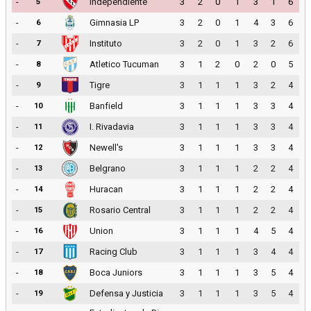
-
Independiente
3
2
0
1
3
1
6
5
-
Gimnasia LP
3
2
0
1
4
3
6
6
-
Instituto
3
2
0
1
3
2
6
7
-
Atletico Tucuman
3
1
2
0
2
0
5
8
-
Tigre
3
1
1
1
3
2
4
9
-
Banfield
3
1
1
1
3
3
4
10
-
I. Rivadavia
3
1
1
1
3
3
4
11
-
Newell's
3
1
1
1
3
3
4
12
-
Belgrano
3
1
1
1
2
2
4
13
-
Huracan
3
1
1
1
2
2
4
14
-
Rosario Central
3
1
1
1
2
2
4
15
-
Union
3
1
1
1
4
5
4
16
-
Racing Club
3
1
1
1
3
4
4
17
-
Boca Juniors
3
1
1
1
3
5
4
18
-
Defensa y Justicia
3
1
1
1
3
5
4
19