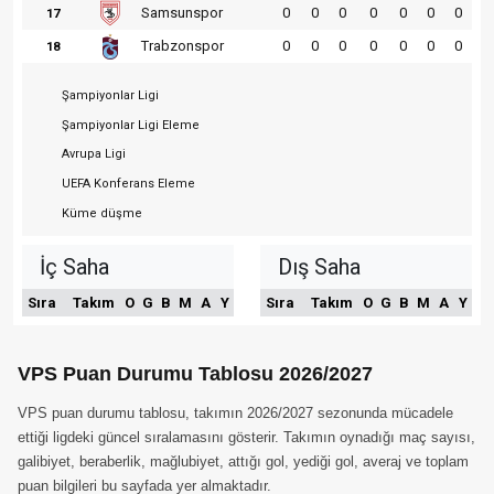
Samsunspor
0
0
0
0
0
0
0
17
Trabzonspor
0
0
0
0
0
0
0
18
Şampiyonlar Ligi
Şampiyonlar Ligi Eleme
Avrupa Ligi
UEFA Konferans Eleme
Küme düşme
İç Saha
Dış Saha
Sıra
Takım
O
G
B
M
A
Y
Sıra
Takım
O
G
B
M
A
Y
VPS Puan Durumu Tablosu 2026/2027
VPS puan durumu tablosu, takımın 2026/2027 sezonunda mücadele
ettiği ligdeki güncel sıralamasını gösterir. Takımın oynadığı maç sayısı,
galibiyet, beraberlik, mağlubiyet, attığı gol, yediği gol, averaj ve toplam
puan bilgileri bu sayfada yer almaktadır.