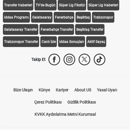
Transfer Haberleri
TV'de Bugün
Süper Lig Fikstür
Süper Lig Haberleri
iddaa Programı
Galatasaray
Fenerbahçe
Beşiktaş
Trabzonspor
Galatasaray Transfer
Fenerbahçe Transfer
Beşiktaş Transfer
Trabzonspor Transfer
Canlı İzle
iddaa Sonuçları
Aktif Sayaç
Takip Et
Bize Ulaşın
Künye
Kariyer
About US
Yasal Uyarı
Çerez Politikası
Gizlilik Politikası
KVKK Aydınlatma Metni Kurumsal