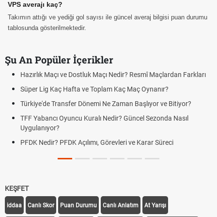
VPS averajı kaç?
Takımın attığı ve yediği gol sayısı ile güncel averaj bilgisi puan durumu
tablosunda gösterilmektedir.
Şu An Popüler İçerikler
Hazırlık Maçı ve Dostluk Maçı Nedir? Resmî Maçlardan Farkları
Süper Lig Kaç Hafta ve Toplam Kaç Maç Oynanır?
Türkiye'de Transfer Dönemi Ne Zaman Başlıyor ve Bitiyor?
TFF Yabancı Oyuncu Kuralı Nedir? Güncel Sezonda Nasıl
Uygulanıyor?
PFDK Nedir? PFDK Açılımı, Görevleri ve Karar Süreci
KEŞFET
iddaa
Canlı Skor
Puan Durumu
Canlı Anlatım
At Yarışı