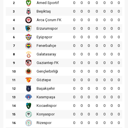
Amed Sportif
0
0
0
0
0
0
0
2
Beşiktaş
0
0
0
0
0
0
0
3
Arca Çorum FK
0
0
0
0
0
0
0
4
Erzurumspor
0
0
0
0
0
0
0
5
Eyüpspor
0
0
0
0
0
0
0
6
Fenerbahçe
0
0
0
0
0
0
0
7
Galatasaray
0
0
0
0
0
0
0
8
Gaziantep FK
0
0
0
0
0
0
0
9
Gençlerbirliği
0
0
0
0
0
0
0
10
Göztepe
0
0
0
0
0
0
0
11
Başakşehir
0
0
0
0
0
0
0
12
Kasımpaşa
0
0
0
0
0
0
0
13
Kocaelispor
0
0
0
0
0
0
0
14
Konyaspor
0
0
0
0
0
0
0
15
Rizespor
0
0
0
0
0
0
0
16