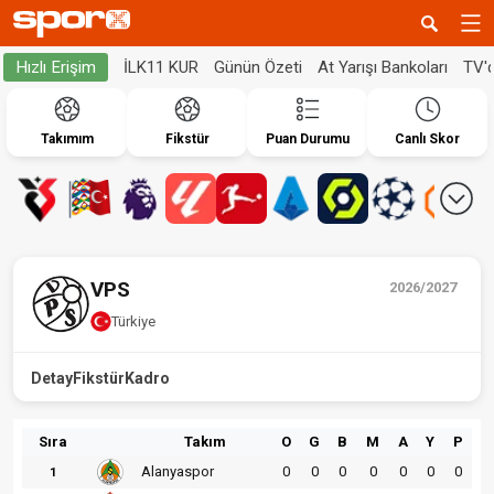
İLK11 KUR
Günün Özeti
At Yarışı Bankoları
TV'
Hızlı Erişim
Takımım
Fikstür
Puan Durumu
Canlı Skor
VPS
2026/2027
Türkiye
Detay
Fikstür
Kadro
Sıra
Takım
O
G
B
M
A
Y
P
Alanyaspor
0
0
0
0
0
0
0
1