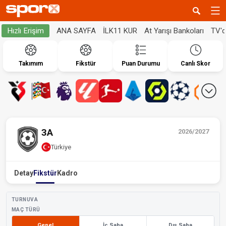
ANA SAYFA
İLK11 KUR
At Yarışı Bankoları
TV'
Hızlı Erişim
Takımım
Fikstür
Puan Durumu
Canlı Skor
3A
2026/2027
Türkiye
Detay
Fikstür
Kadro
TURNUVA
MAÇ TÜRÜ
Genel
İç Saha
Dış Saha