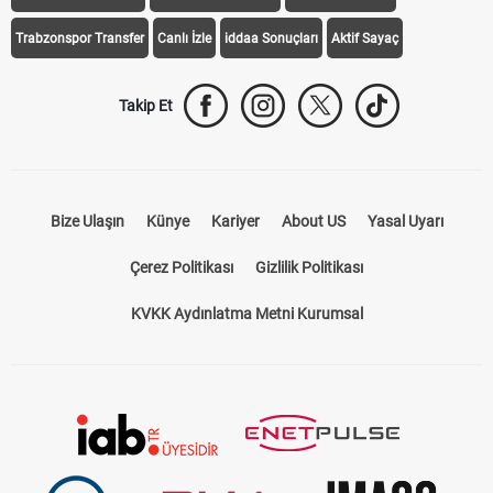
Trabzonspor Transfer
Canlı İzle
iddaa Sonuçları
Aktif Sayaç
Takip Et
Bize Ulaşın
Künye
Kariyer
About US
Yasal Uyarı
Çerez Politikası
Gizlilik Politikası
KVKK Aydınlatma Metni Kurumsal