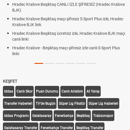
Hradec Kralove Beşiktaş CANLI İZLE ŞİFRESİZ (Hradec Kralove
BJK)
Hradec Kralove Beşiktaş maçı şifresiz S Sport Plus izle, Hradec
Kralove BJK link
Hradec Kralove Beşiktaş ücretsiz izle, Hradec Kralove BJK maçı
canlı linki
Hradec Kralove - Beşiktaş maçı şifresiz izle canlı S Sport Plus
linki
KEŞFET
iddaa
Canlı Skor
Puan Durumu
Canlı Anlatım
At Yarışı
Transfer Haberleri
TV'de Bugün
Süper Lig Fikstür
Süper Lig Haberleri
iddaa Programı
Galatasaray
Fenerbahçe
Beşiktaş
Trabzonspor
Galatasaray Transfer
Fenerbahçe Transfer
Beşiktaş Transfer