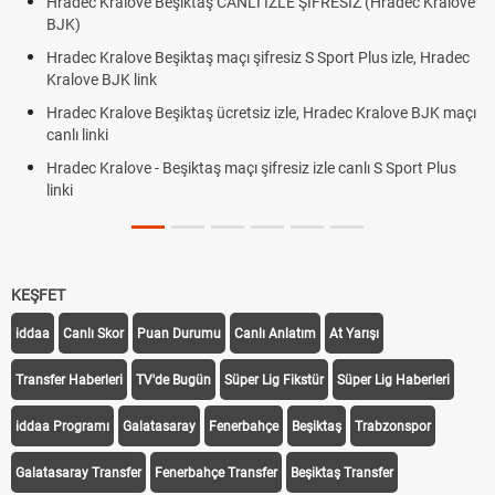
Hradec Kralove Beşiktaş CANLI İZLE ŞİFRESİZ (Hradec Kralove
BJK)
Hradec Kralove Beşiktaş maçı şifresiz S Sport Plus izle, Hradec
Kralove BJK link
Hradec Kralove Beşiktaş ücretsiz izle, Hradec Kralove BJK maçı
canlı linki
Hradec Kralove - Beşiktaş maçı şifresiz izle canlı S Sport Plus
linki
KEŞFET
iddaa
Canlı Skor
Puan Durumu
Canlı Anlatım
At Yarışı
Transfer Haberleri
TV'de Bugün
Süper Lig Fikstür
Süper Lig Haberleri
iddaa Programı
Galatasaray
Fenerbahçe
Beşiktaş
Trabzonspor
Galatasaray Transfer
Fenerbahçe Transfer
Beşiktaş Transfer