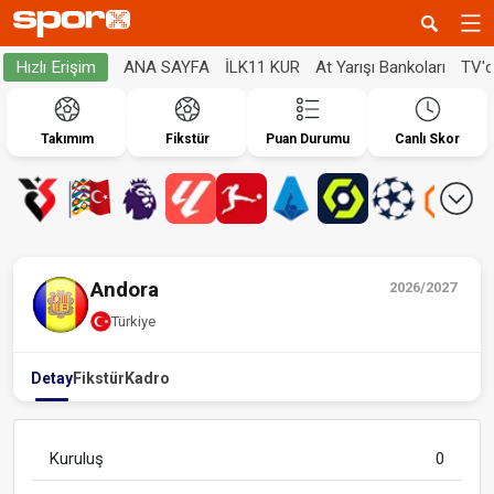
ANA SAYFA
İLK11 KUR
At Yarışı Bankoları
TV'
Hızlı Erişim
Takımım
Fikstür
Puan Durumu
Canlı Skor
Andora
2026/2027
Türkiye
Detay
Fikstür
Kadro
Kuruluş
0