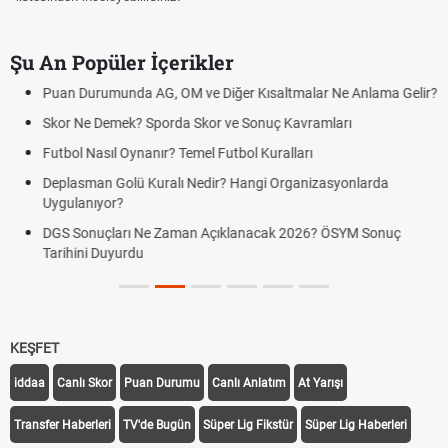
Şu An Popüler İçerikler
Puan Durumunda AG, OM ve Diğer Kısaltmalar Ne Anlama Gelir?
Skor Ne Demek? Sporda Skor ve Sonuç Kavramları
Futbol Nasıl Oynanır? Temel Futbol Kuralları
Deplasman Golü Kuralı Nedir? Hangi Organizasyonlarda
Uygulanıyor?
DGS Sonuçları Ne Zaman Açıklanacak 2026? ÖSYM Sonuç
Tarihini Duyurdu
KEŞFET
iddaa
Canlı Skor
Puan Durumu
Canlı Anlatım
At Yarışı
Transfer Haberleri
TV'de Bugün
Süper Lig Fikstür
Süper Lig Haberleri