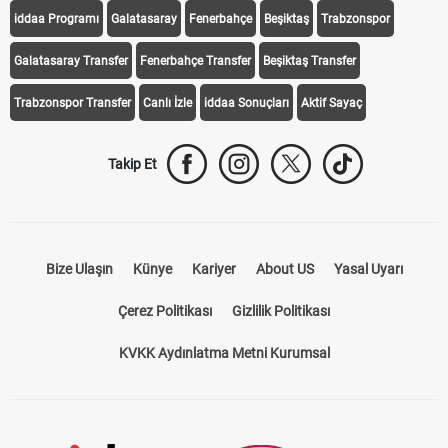
iddaa Programı
Galatasaray
Fenerbahçe
Beşiktaş
Trabzonspor
Galatasaray Transfer
Fenerbahçe Transfer
Beşiktaş Transfer
Trabzonspor Transfer
Canlı İzle
iddaa Sonuçları
Aktif Sayaç
Takip Et
Bize Ulaşın
Künye
Kariyer
About US
Yasal Uyarı
Çerez Politikası
Gizlilik Politikası
KVKK Aydınlatma Metni Kurumsal