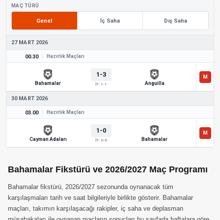
MAÇ TÜRÜ
Genel
İç Saha
Dış Saha
27 MART 2026
00.30
Hazırlık Maçları
1-3
Bahamalar
Anguilla
İY: 1-1
30 MART 2026
03.00
Hazırlık Maçları
1-0
Cayman Adaları
Bahamalar
İY: 0-0
Bahamalar Fikstürü ve 2026/2027 Maç Programı
Bahamalar fikstürü, 2026/2027 sezonunda oynanacak tüm
karşılaşmaları tarih ve saat bilgileriyle birlikte gösterir. Bahamalar
maçları, takımın karşılaşacağı rakipler, iç saha ve deplasman
müsabakaları ile oynanan maçların sonuçları bu sayfada haftalara göre