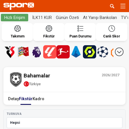
İLK11 KUR
Günün Özeti
At Yarışı Bankoları
TV'
Hızlı Erişim
Takımım
Fikstür
Puan Durumu
Canlı Skor
Bahamalar
2026/2027
Türkiye
Detay
Fikstür
Kadro
TURNUVA