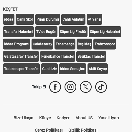
KEŞFET
iddaa
Canlı Skor
Puan Durumu
Canlı Anlatım
At Yarışı
Transfer Haberleri
TV'de Bugün
Süper Lig Fikstür
Süper Lig Haberleri
iddaa Programı
Galatasaray
Fenerbahçe
Beşiktaş
Trabzonspor
Galatasaray Transfer
Fenerbahçe Transfer
Beşiktaş Transfer
Trabzonspor Transfer
Canlı İzle
iddaa Sonuçları
Aktif Sayaç
Takip Et
Bize Ulaşın
Künye
Kariyer
About US
Yasal Uyarı
Çerez Politikası
Gizlilik Politikası