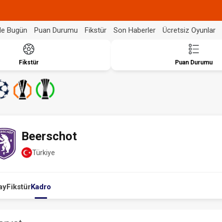
de Bugün
Puan Durumu
Fikstür
Son Haberler
Ücretsiz Oyunlar
Fikstür
Puan Durumu
Beerschot
Türkiye
ay
Fikstür
Kadro