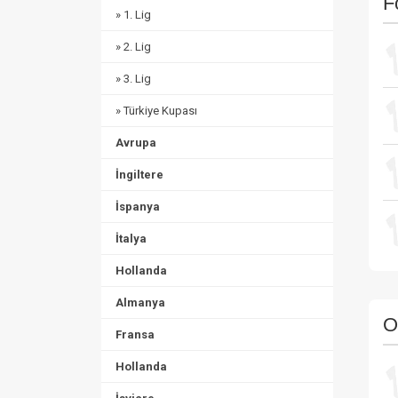
F
» 1. Lig
» 2. Lig
» 3. Lig
» Türkiye Kupası
Avrupa
İngiltere
İspanya
İtalya
Hollanda
Almanya
O
Fransa
Hollanda