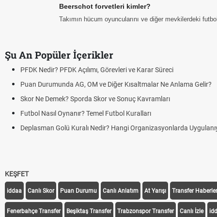
Beerschot forvetleri kimler?
Takımın hücum oyuncularını ve diğer mevkilerdeki futbolcu
Şu An Popüler İçerikler
lımı, Görevleri ve Karar Süreci
OM ve Diğer Kısaltmalar Ne Anlama Gelir?
da Skor ve Sonuç Kavramları
 Temel Futbol Kuralları
lı Nedir? Hangi Organizasyonlarda Uygulanıyor?
KEŞFET
iddaa
Canlı Skor
Puan Durumu
Canlı Anlatım
At Yarışı
Transfer Haberler
Fenerbahçe Transfer
Beşiktaş Transfer
Trabzonspor Transfer
Canlı İzle
id