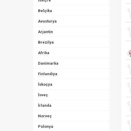
İsviçre
Belçika
Avusturya
Arjantin
Brezilya
Afrika
Danimarka
Finlandiya
İskoçya
İsveç
İrlanda
Norveç
Polonya