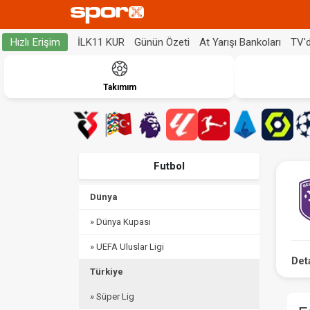
İLK11 KUR
Günün Özeti
At Yarışı Bankoları
TV'
Hızlı Erişim
Takımım
Futbol
Dünya
» Dünya Kupası
» UEFA Uluslar Ligi
Det
Türkiye
» Süper Lig