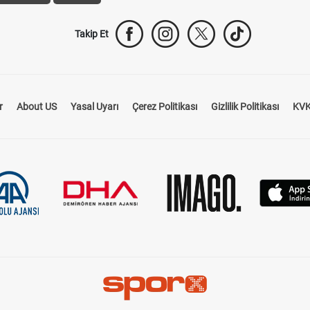
Takip Et
r
About US
Yasal Uyarı
Çerez Politikası
Gizlilik Politikası
KVK