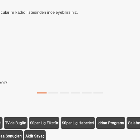
larını kadro listesinden inceleyebilirsiniz.
i
TV'de Bugün
Süper Lig Fikstür
Süper Lig Haberleri
iddaa Programı
Galata
daa Sonuçları
Aktif Sayaç