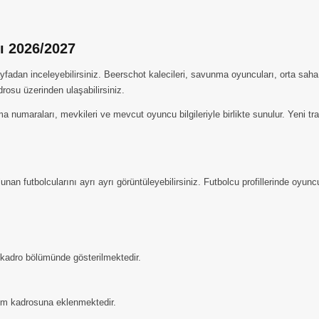
ı 2026/2027
adan inceleyebilirsiniz. Beerschot kalecileri, savunma oyuncuları, orta saha f
drosu üzerinden ulaşabilirsiniz.
ma numaraları, mevkileri ve mevcut oyuncu bilgileriyle birlikte sunulur. Yeni t
n futbolcularını ayrı ayrı görüntüleyebilirsiniz. Futbolcu profillerinde oyuncul
i kadro bölümünde gösterilmektedir.
kım kadrosuna eklenmektedir.