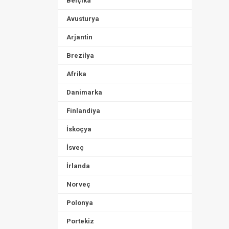
Belçika
Avusturya
Arjantin
Brezilya
Afrika
Danimarka
Finlandiya
İskoçya
İsveç
İrlanda
Norveç
Polonya
Portekiz