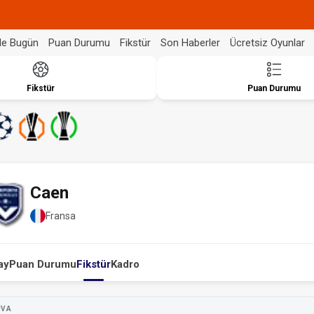
de Bugün
Puan Durumu
Fikstür
Son Haberler
Ücretsiz Oyunlar
Fikstür
Puan Durumu
Caen
Fransa
ay
Puan Durumu
Fikstür
Kadro
UVA