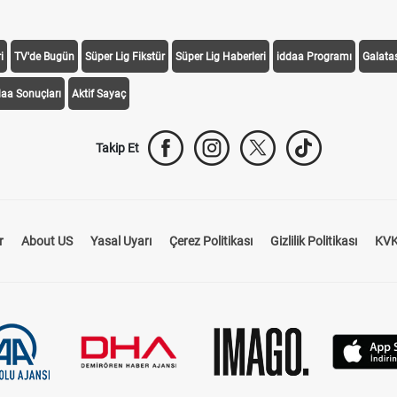
i
TV'de Bugün
Süper Lig Fikstür
Süper Lig Haberleri
iddaa Programı
Galata
daa Sonuçları
Aktif Sayaç
Takip Et
r
About US
Yasal Uyarı
Çerez Politikası
Gizlilik Politikası
KVK