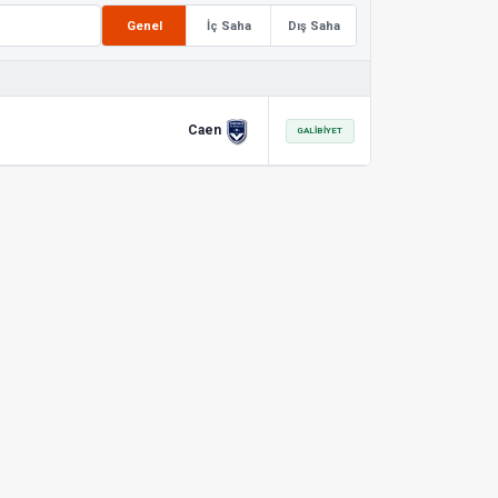
Genel
İç Saha
Dış Saha
Caen
GALIBIYET