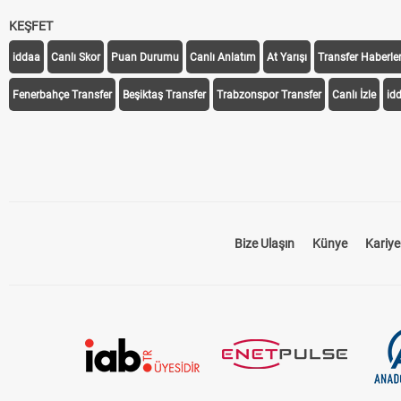
KEŞFET
iddaa
Canlı Skor
Puan Durumu
Canlı Anlatım
At Yarışı
Transfer Haberler
Fenerbahçe Transfer
Beşiktaş Transfer
Trabzonspor Transfer
Canlı İzle
id
Bize Ulaşın
Künye
Kariye