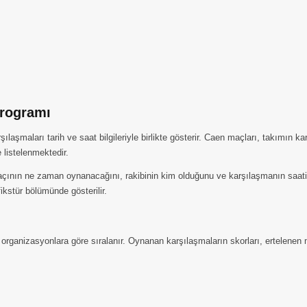
Programı
şmaları tarih ve saat bilgileriyle birlikte gösterir. Caen maçları, takımın k
 listelenmektedir.
ının ne zaman oynanacağını, rakibinin kim olduğunu ve karşılaşmanın saatini 
kstür bölümünde gösterilir.
 organizasyonlara göre sıralanır. Oynanan karşılaşmaların skorları, ertelenen 