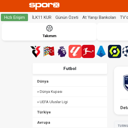
İLK11 KUR
Günün Özeti
At Yarışı Bankoları
TV'
Hızlı Erişim
Takımım
Futbol
Dünya
» Dünya Kupası
» UEFA Uluslar Ligi
Det
Türkiye
Avrupa
TURN