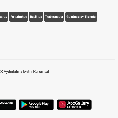
saray
Fenerbahçe
Beşiktaş
Trabzonspor
Galatasaray Transfer
K Aydınlatma Metni Kurumsal