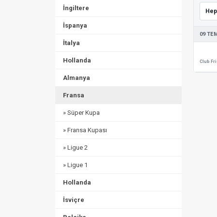
İngiltere
İspanya
09 TE
İtalya
Hollanda
Almanya
Fransa
» Süper Kupa
» Fransa Kupası
» Ligue 2
» Ligue 1
Hollanda
İsviçre