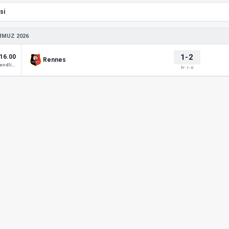
MMUZ 2026
1-2
16.00
Rennes
Club Friendlies 1
İY: 1-0