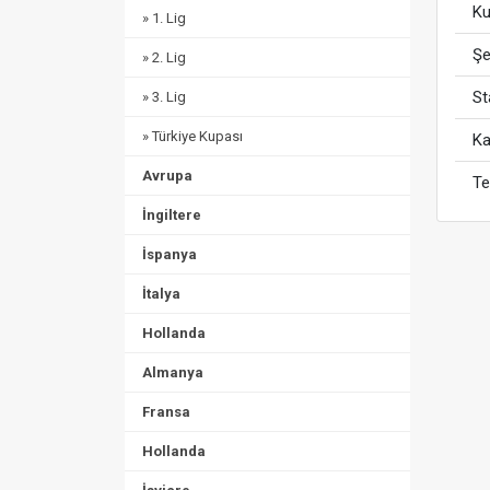
Ku
» 1. Lig
Şe
» 2. Lig
S
» 3. Lig
» Türkiye Kupası
Ka
Avrupa
Te
İngiltere
İspanya
İtalya
Hollanda
Almanya
Fransa
Hollanda