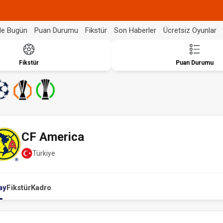
de Bugün
Puan Durumu
Fikstür
Son Haberler
Ücretsiz Oyunlar
Fikstür
Puan Durumu
CF America
Türkiye
ay
Fikstür
Kadro