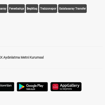
saray
Fenerbahçe
Beşiktaş
Trabzonspor
Galatasaray Transfer
K Aydınlatma Metni Kurumsal