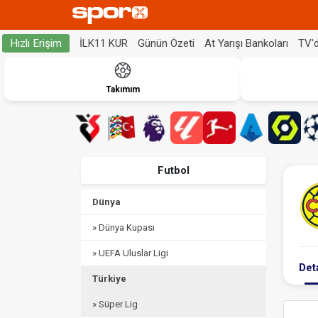
İLK11 KUR
Günün Özeti
At Yarışı Bankoları
TV'
Hızlı Erişim
Takımım
Futbol
Dünya
» Dünya Kupası
» UEFA Uluslar Ligi
Det
Türkiye
» Süper Lig