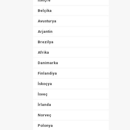
İsviçre
Belçika
Avusturya
Arjantin
Brezilya
Afrika
Danimarka
Finlandiya
İskoçya
İsveç
İrlanda
Norveç
Polonya