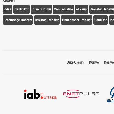
KEŞFET
iddaa
Canlı Skor
Puan Durumu
Canlı Anlatım
At Yarışı
Transfer Haberler
Fenerbahçe Transfer
Beşiktaş Transfer
Trabzonspor Transfer
Canlı İzle
id
Bize Ulaşın
Künye
Kariye