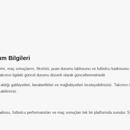
m Bilgileri
ini, maç sonuçlarını, fikstürü, puan durumu tablosunu ve futbolcu kadrosunu 
kımın ligdeki güncel durumu düzenli olarak güncellenmektedir.
ığı galibiyetleri, beraberlikleri ve mağlubiyetleri inceleyebilirsiniz. Takımı
abilirsiniz.
osu, futbolcu performansları ve maç sonuçları tek bir platformda sunulur. Sez