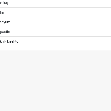
ruluş
hir
tadyum
pasite
knik Direktör