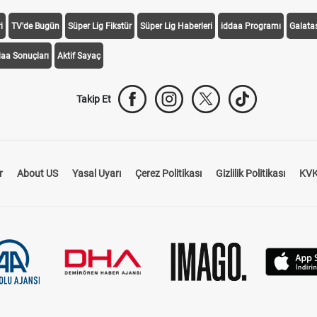
i
TV'de Bugün
Süper Lig Fikstür
Süper Lig Haberleri
iddaa Programı
Galata
daa Sonuçları
Aktif Sayaç
Takip Et
r
About US
Yasal Uyarı
Çerez Politikası
Gizlilik Politikası
KVK