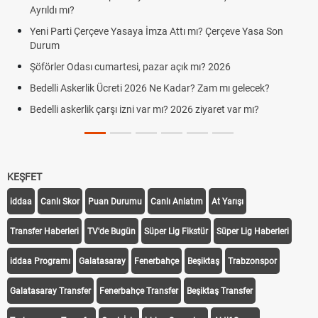
Ayrıldı mı?
Yeni Parti Çerçeve Yasaya İmza Attı mı? Çerçeve Yasa Son
Durum
Şöförler Odası cumartesi, pazar açık mı? 2026
Bedelli Askerlik Ücreti 2026 Ne Kadar? Zam mı gelecek?
Bedelli askerlik çarşı izni var mı? 2026 ziyaret var mı?
KEŞFET
iddaa
Canlı Skor
Puan Durumu
Canlı Anlatım
At Yarışı
Transfer Haberleri
TV'de Bugün
Süper Lig Fikstür
Süper Lig Haberleri
iddaa Programı
Galatasaray
Fenerbahçe
Beşiktaş
Trabzonspor
Galatasaray Transfer
Fenerbahçe Transfer
Beşiktaş Transfer