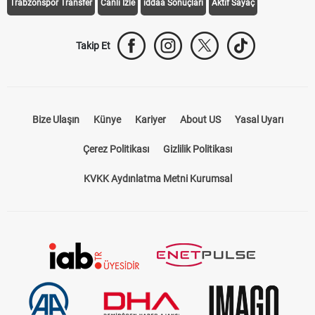
Trabzonspor Transfer
Canlı İzle
iddaa Sonuçları
Aktif Sayaç
Takip Et
Bize Ulaşın
Künye
Kariyer
About US
Yasal Uyarı
Çerez Politikası
Gizlilik Politikası
KVKK Aydınlatma Metni Kurumsal