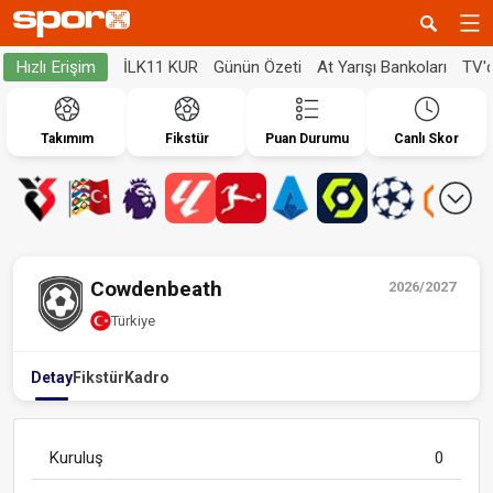
İLK11 KUR
Günün Özeti
At Yarışı Bankoları
TV'
Hızlı Erişim
Takımım
Fikstür
Puan Durumu
Canlı Skor
Cowdenbeath
2026/2027
Türkiye
Detay
Fikstür
Kadro
Kuruluş
0