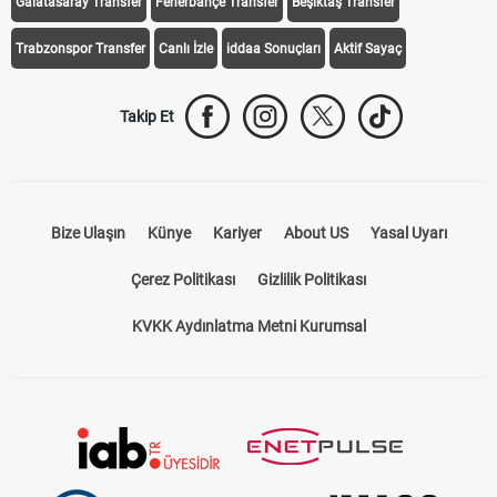
Galatasaray Transfer
Fenerbahçe Transfer
Beşiktaş Transfer
Trabzonspor Transfer
Canlı İzle
iddaa Sonuçları
Aktif Sayaç
Takip Et
Bize Ulaşın
Künye
Kariyer
About US
Yasal Uyarı
Çerez Politikası
Gizlilik Politikası
KVKK Aydınlatma Metni Kurumsal