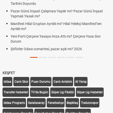
Tarihini Duyurdu
Pazar Günü İnşaat Çalışması Yapılır mı? Pazar Günü İnşaat
Yapmak Yasak mı?
Manifest Hilal Gruptan Ayrıldı mı? Hilal Yelekçi Manifest'ten
Ayrıldı mı?
Yeni Parti Çerçeve Yasaya İmza Attı mı? Çerçeve Yasa Son
Durum
Şöförler Odası cumartesi, pazar açık mı? 2026
KEŞFET
iddaa
Canlı Skor
Puan Durumu
Canlı Anlatım
At Yarışı
Transfer Haberleri
TV'de Bugün
Süper Lig Fikstür
Süper Lig Haberleri
iddaa Programı
Galatasaray
Fenerbahçe
Beşiktaş
Trabzonspor