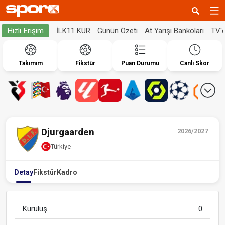
İLK11 KUR
Günün Özeti
At Yarışı Bankoları
TV'
Hızlı Erişim
Takımım
Fikstür
Puan Durumu
Canlı Skor
Djurgaarden
2026/2027
Türkiye
Detay
Fikstür
Kadro
Kuruluş
0