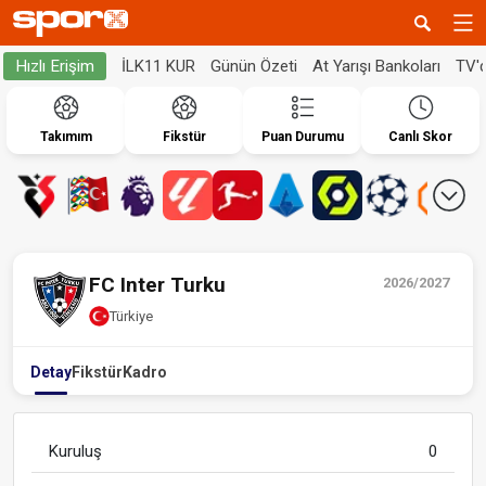
İLK11 KUR
Günün Özeti
At Yarışı Bankoları
TV'
Hızlı Erişim
Takımım
Fikstür
Puan Durumu
Canlı Skor
FC Inter Turku
2026/2027
Türkiye
Detay
Fikstür
Kadro
Kuruluş
0