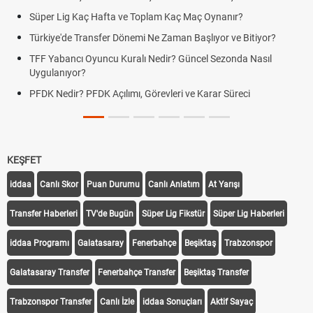
Süper Lig Kaç Hafta ve Toplam Kaç Maç Oynanır?
Türkiye'de Transfer Dönemi Ne Zaman Başlıyor ve Bitiyor?
TFF Yabancı Oyuncu Kuralı Nedir? Güncel Sezonda Nasıl
Uygulanıyor?
PFDK Nedir? PFDK Açılımı, Görevleri ve Karar Süreci
KEŞFET
iddaa
Canlı Skor
Puan Durumu
Canlı Anlatım
At Yarışı
Transfer Haberleri
TV'de Bugün
Süper Lig Fikstür
Süper Lig Haberleri
iddaa Programı
Galatasaray
Fenerbahçe
Beşiktaş
Trabzonspor
Galatasaray Transfer
Fenerbahçe Transfer
Beşiktaş Transfer
Trabzonspor Transfer
Canlı İzle
iddaa Sonuçları
Aktif Sayaç