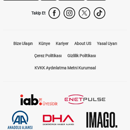
Takip Et
Bize Ulaşın
Künye
Kariyer
About US
Yasal Uyarı
Çerez Politikası
Gizlilik Politikası
KVKK Aydınlatma Metni Kurumsal