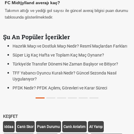
FC Midtjylland averajı kaç?
Takımın attığı ve yediği gol sayısı ile güncel averaj bilgisi puan durumu
tablosunda gösterilmektedir.
Şu An Popüler İçerikler
Hazırlık Maçı ve Dostluk Maçı Nedir? Resmî Maçlardan Farkları
Süper Lig Kaç Hafta ve Toplam Kaç Maç Oynanır?
Türkiye'de Transfer Dönemi Ne Zaman Başlıyor ve Bitiyor?
TFF Yabancı Oyuncu Kuralı Nedir? Güncel Sezonda Nasıl
Uygulanıyor?
PFDK Nedir? PFDK Açılımı, Görevleri ve Karar Süreci
KEŞFET
iddaa
Canlı Skor
Puan Durumu
Canlı Anlatım
At Yarışı