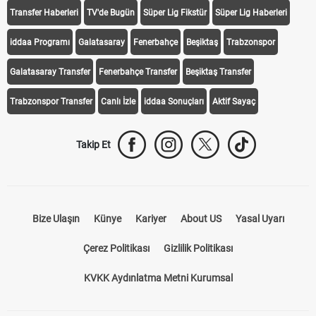
Transfer Haberleri
TV'de Bugün
Süper Lig Fikstür
Süper Lig Haberleri
iddaa Programı
Galatasaray
Fenerbahçe
Beşiktaş
Trabzonspor
Galatasaray Transfer
Fenerbahçe Transfer
Beşiktaş Transfer
Trabzonspor Transfer
Canlı İzle
iddaa Sonuçları
Aktif Sayaç
Takip Et
Bize Ulaşın
Künye
Kariyer
About US
Yasal Uyarı
Çerez Politikası
Gizlilik Politikası
KVKK Aydınlatma Metni Kurumsal