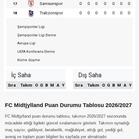
Samsunspor
0
0
0
0
0
0
0
17
Trabzonspor
0
0
0
0
0
0
0
18
Şampiyonlar Ligi
Şampiyonlar Ligi Eleme
Avrupa Ligi
UEFA Konferans Eleme
Küme düşme
İç Saha
Dış Saha
Sıra
Takım
O
G
B
M
A
Y
Sıra
Takım
O
G
B
M
A
Y
FC Midtjylland Puan Durumu Tablosu 2026/2027
FC Midtjylland puan durumu tablosu, takımın 2026/2027 sezonunda
mücadele ettiği ligdeki güncel sıralamasını gösterir. Takımın oynadığı
maç sayısı, galibiyet, beraberlik, mağlubiyet, attığı gol, yediği gol,
averaj ve toplam puan bilgileri bu sayfada yer almaktadır.