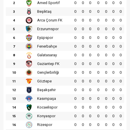
Amed Sportif
0
0
0
0
0
0
0
2
Beşiktaş
0
0
0
0
0
0
0
3
Arca Çorum FK
0
0
0
0
0
0
0
4
Erzurumspor
0
0
0
0
0
0
0
5
Eyüpspor
0
0
0
0
0
0
0
6
Fenerbahçe
0
0
0
0
0
0
0
7
Galatasaray
0
0
0
0
0
0
0
8
Gaziantep FK
0
0
0
0
0
0
0
9
Gençlerbirliği
0
0
0
0
0
0
0
10
Göztepe
0
0
0
0
0
0
0
11
Başakşehir
0
0
0
0
0
0
0
12
Kasımpaşa
0
0
0
0
0
0
0
13
Kocaelispor
0
0
0
0
0
0
0
14
Konyaspor
0
0
0
0
0
0
0
15
Rizespor
0
0
0
0
0
0
0
16