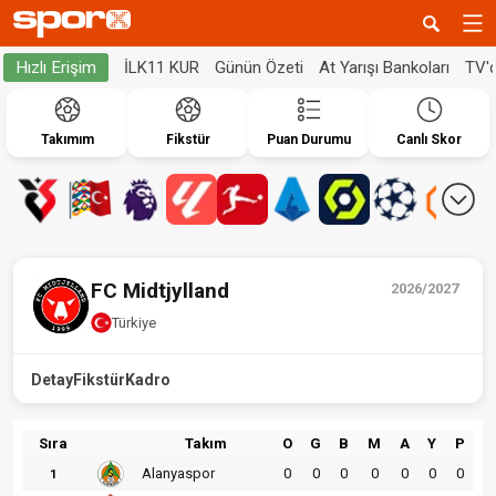
İLK11 KUR
Günün Özeti
At Yarışı Bankoları
TV'
Hızlı Erişim
Takımım
Fikstür
Puan Durumu
Canlı Skor
FC Midtjylland
2026/2027
Türkiye
Detay
Fikstür
Kadro
Sıra
Takım
O
G
B
M
A
Y
P
Alanyaspor
0
0
0
0
0
0
0
1