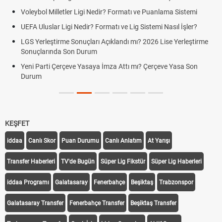
Voleybol Milletler Ligi Nedir? Formatı ve Puanlama Sistemi
UEFA Uluslar Ligi Nedir? Formatı ve Lig Sistemi Nasıl İşler?
LGS Yerleştirme Sonuçları Açıklandı mı? 2026 Lise Yerleştirme
Sonuçlarında Son Durum
Yeni Parti Çerçeve Yasaya İmza Attı mı? Çerçeve Yasa Son
Durum
KEŞFET
iddaa
Canlı Skor
Puan Durumu
Canlı Anlatım
At Yarışı
Transfer Haberleri
TV'de Bugün
Süper Lig Fikstür
Süper Lig Haberleri
iddaa Programı
Galatasaray
Fenerbahçe
Beşiktaş
Trabzonspor
Galatasaray Transfer
Fenerbahçe Transfer
Beşiktaş Transfer