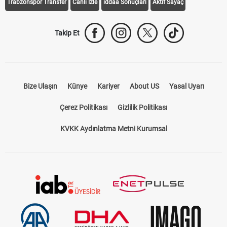
Trabzonspor Transfer
Canlı İzle
iddaa Sonuçları
Aktif Sayaç
Takip Et
Bize Ulaşın
Künye
Kariyer
About US
Yasal Uyarı
Çerez Politikası
Gizlilik Politikası
KVKK Aydınlatma Metni Kurumsal