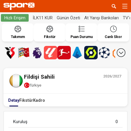
İLK11 KUR
Günün Özeti
At Yarışı Bankoları
TV'
Hızlı Erişim
Takımım
Fikstür
Puan Durumu
Canlı Skor
Fildişi Sahili
2026/2027
Türkiye
Detay
Fikstür
Kadro
Kuruluş
0