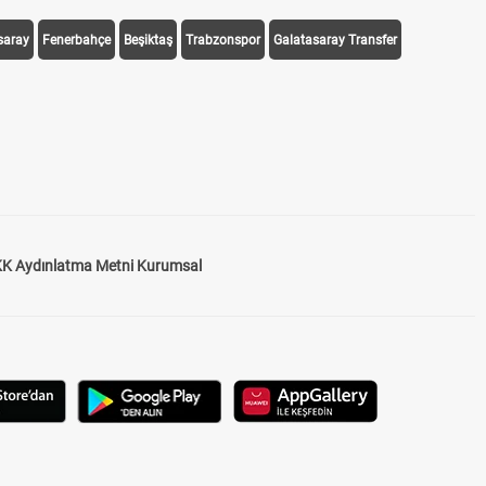
saray
Fenerbahçe
Beşiktaş
Trabzonspor
Galatasaray Transfer
K Aydınlatma Metni Kurumsal