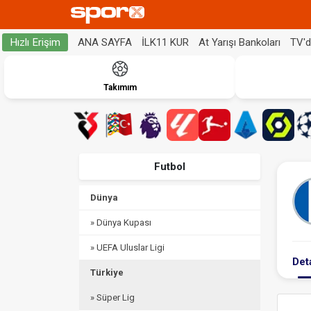
ANA SAYFA
İLK11 KUR
At Yarışı Bankoları
TV'
Hızlı Erişim
Takımım
Futbol
Dünya
» Dünya Kupası
» UEFA Uluslar Ligi
Det
Türkiye
» Süper Lig