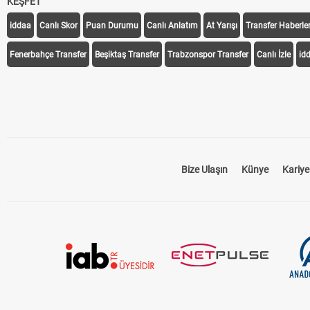
KEŞFET
iddaa
Canlı Skor
Puan Durumu
Canlı Anlatım
At Yarışı
Transfer Haberler
Fenerbahçe Transfer
Beşiktaş Transfer
Trabzonspor Transfer
Canlı İzle
id
Bize Ulaşın
Künye
Kariye