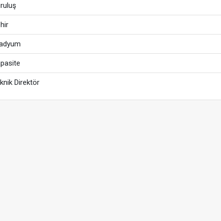
ruluş
hir
tadyum
pasite
knik Direktör