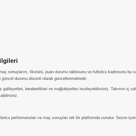
gileri
 maç sonuçlarını, fikstürü, puan durumu tablosunu ve futbolcu kadrosunu bu s
i güncel durumu düzenli olarak güncellenmektedir.
alibiyetleri, beraberlikleri ve mağlubiyetleri inceleyebilirsiniz. Takımın iç 
abilirsiniz.
olcu performansları ve maç sonuçları tek bir platformda sunulur. Sezon içeris