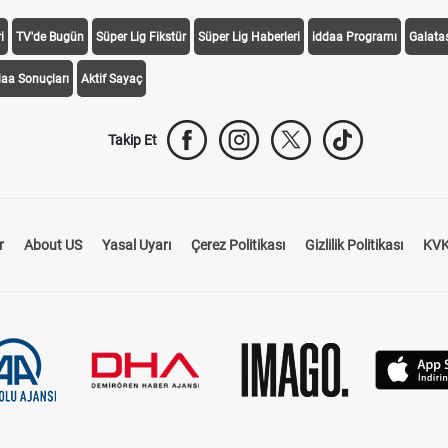
i
TV'de Bugün
Süper Lig Fikstür
Süper Lig Haberleri
iddaa Programı
Galata
daa Sonuçları
Aktif Sayaç
Takip Et
r
About US
Yasal Uyarı
Çerez Politikası
Gizlilik Politikası
KVK