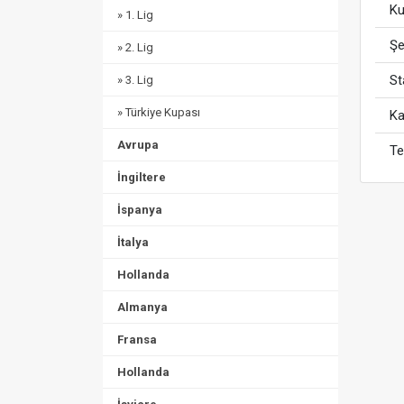
Ku
» 1. Lig
Şe
» 2. Lig
S
» 3. Lig
» Türkiye Kupası
Ka
Avrupa
Te
İngiltere
İspanya
İtalya
Hollanda
Almanya
Fransa
Hollanda