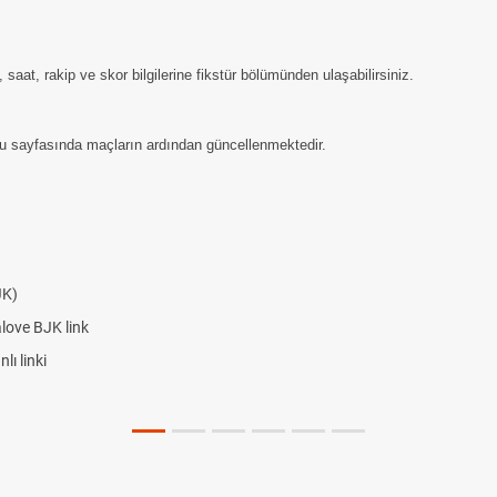
aat, rakip ve skor bilgilerine fikstür bölümünden ulaşabilirsiniz.
u sayfasında maçların ardından güncellenmektedir.
JK)
alove BJK link
ı linki