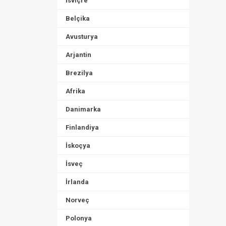
İsviçre
Belçika
Avusturya
Arjantin
Brezilya
Afrika
Danimarka
Finlandiya
İskoçya
İsveç
İrlanda
Norveç
Polonya