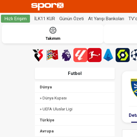
İLK11 KUR
Günün Özeti
At Yarışı Bankoları
TV'
Hızlı Erişim
Takımım
Futbol
Dünya
» Dünya Kupası
» UEFA Uluslar Ligi
Det
Türkiye
Avrupa