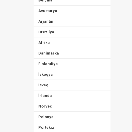
Belçika
Avusturya
Arjantin
Brezilya
Afrika
Danimarka
Finlandiya
İskoçya
İsveç
İrlanda
Norveç
Polonya
Portekiz