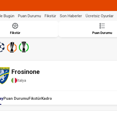
de Bugün
Puan Durumu
Fikstür
Son Haberler
Ücretsiz Oyunlar
Fikstür
Puan Durumu
Frosinone
İtalya
ay
Puan Durumu
Fikstür
Kadro