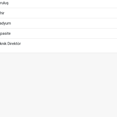
ruluş
hir
tadyum
pasite
knik Direktör