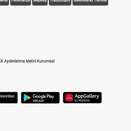
saray
Fenerbahçe
Beşiktaş
Trabzonspor
Galatasaray Transfer
K Aydınlatma Metni Kurumsal