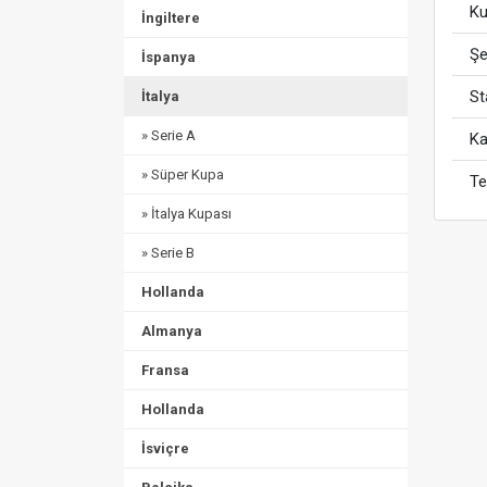
Ku
İngiltere
Şe
İspanya
S
İtalya
» Serie A
Ka
» Süper Kupa
Te
» İtalya Kupası
» Serie B
Hollanda
Almanya
Fransa
Hollanda
İsviçre