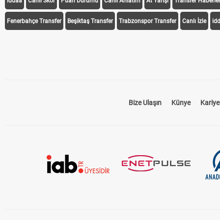
iddaa
Canlı Skor
Puan Durumu
Canlı Anlatım
At Yarışı
Transfer Haberler
Fenerbahçe Transfer
Beşiktaş Transfer
Trabzonspor Transfer
Canlı İzle
id
Bize Ulaşın
Künye
Kariye