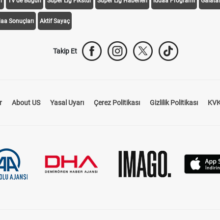
i
TV'de Bugün
Süper Lig Fikstür
Süper Lig Haberleri
iddaa Programı
Galata
daa Sonuçları
Aktif Sayaç
Takip Et
r
About US
Yasal Uyarı
Çerez Politikası
Gizlilik Politikası
KVK