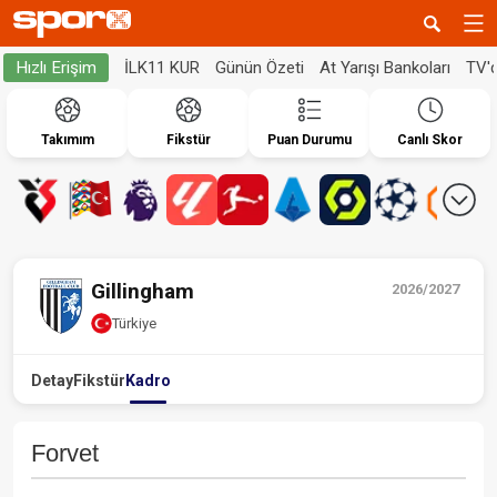
İLK11 KUR
Günün Özeti
At Yarışı Bankoları
TV'
Hızlı Erişim
Takımım
Fikstür
Puan Durumu
Canlı Skor
Gillingham
2026/2027
Türkiye
Detay
Fikstür
Kadro
Forvet