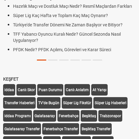
Hazırlık Maçı ve Dostluk Maçı Nedir? Resmî Maçlardan Farkları
Pua
Süper Lig Kaç Hafta ve Toplam Kaç Maç Oynanır?
Sko
Türkiye'de Transfer Dönemi Ne Zaman Başlıyor ve Bitiyor?
Fut
TFF Yabancı Oyuncu Kuralı Nedir? Güncel Sezonda Nasıl
Dep
Uygulanıyor?
Uyg
PFDK Nedir? PFDK Açılımı, Görevleri ve Karar Süreci
DGS
Tar
KEŞFET
iddaa
Canlı Skor
Puan Durumu
Canlı Anlatım
At Yarışı
Transfer Haberleri
TV'de Bugün
Süper Lig Fikstür
Süper Lig Haberleri
iddaa Programı
Galatasaray
Fenerbahçe
Beşiktaş
Trabzonspor
Galatasaray Transfer
Fenerbahçe Transfer
Beşiktaş Transfer