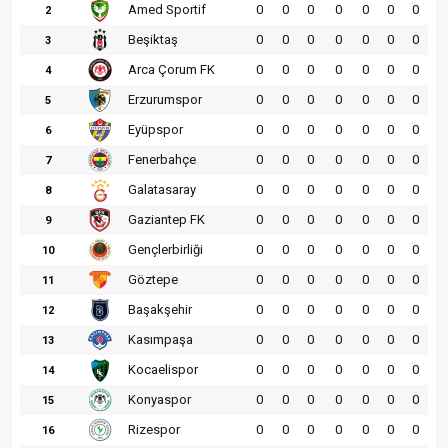
Amed Sportif
0
0
0
0
0
0
0
2
Beşiktaş
0
0
0
0
0
0
0
3
Arca Çorum FK
0
0
0
0
0
0
0
4
Erzurumspor
0
0
0
0
0
0
0
5
Eyüpspor
0
0
0
0
0
0
0
6
Fenerbahçe
0
0
0
0
0
0
0
7
Galatasaray
0
0
0
0
0
0
0
8
Gaziantep FK
0
0
0
0
0
0
0
9
Gençlerbirliği
0
0
0
0
0
0
0
10
Göztepe
0
0
0
0
0
0
0
11
Başakşehir
0
0
0
0
0
0
0
12
Kasımpaşa
0
0
0
0
0
0
0
13
Kocaelispor
0
0
0
0
0
0
0
14
Konyaspor
0
0
0
0
0
0
0
15
Rizespor
0
0
0
0
0
0
0
16