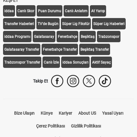
KEŞFET
iddaa
Canlı Skor
Puan Durumu
Canlı Anlatım
At Yarışı
Transfer Haberleri
TV'de Bugün
Süper Lig Fikstür
Süper Lig Haberleri
iddaa Programı
Galatasaray
Fenerbahçe
Beşiktaş
Trabzonspor
Galatasaray Transfer
Fenerbahçe Transfer
Beşiktaş Transfer
Trabzonspor Transfer
Canlı İzle
iddaa Sonuçları
Aktif Sayaç
Takip Et
Bize Ulaşın
Künye
Kariyer
About US
Yasal Uyarı
Çerez Politikası
Gizlilik Politikası