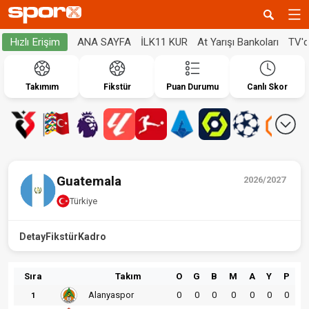
ANA SAYFA
İLK11 KUR
At Yarışı Bankoları
TV'
Hızlı Erişim
Takımım
Fikstür
Puan Durumu
Canlı Skor
Guatemala
2026/2027
Türkiye
Detay
Fikstür
Kadro
Sıra
Takım
O
G
B
M
A
Y
P
Alanyaspor
0
0
0
0
0
0
0
1