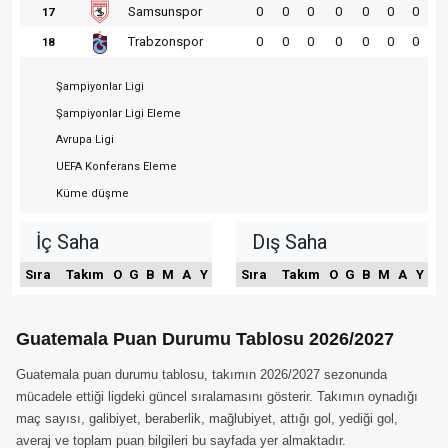
Samsunspor
0
0
0
0
0
0
0
17
Trabzonspor
0
0
0
0
0
0
0
18
Şampiyonlar Ligi
Şampiyonlar Ligi Eleme
Avrupa Ligi
UEFA Konferans Eleme
Küme düşme
İç Saha
Dış Saha
Sıra
Takım
O
G
B
M
A
Y
Sıra
Takım
O
G
B
M
A
Y
Guatemala Puan Durumu Tablosu 2026/2027
Guatemala puan durumu tablosu, takımın 2026/2027 sezonunda
mücadele ettiği ligdeki güncel sıralamasını gösterir. Takımın oynadığı
maç sayısı, galibiyet, beraberlik, mağlubiyet, attığı gol, yediği gol,
averaj ve toplam puan bilgileri bu sayfada yer almaktadır.