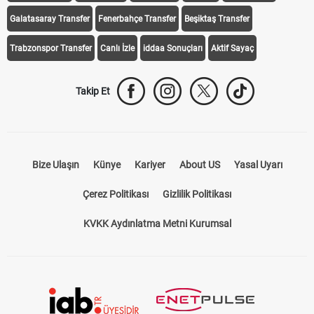
Galatasaray Transfer
Fenerbahçe Transfer
Beşiktaş Transfer
Trabzonspor Transfer
Canlı İzle
iddaa Sonuçları
Aktif Sayaç
Takip Et
Bize Ulaşın
Künye
Kariyer
About US
Yasal Uyarı
Çerez Politikası
Gizlilik Politikası
KVKK Aydınlatma Metni Kurumsal