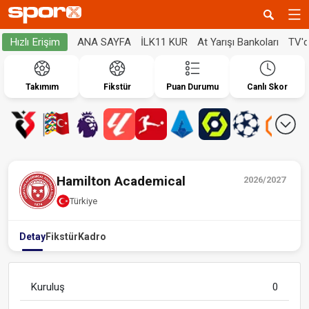
ANA SAYFA
İLK11 KUR
At Yarışı Bankoları
TV'
Hızlı Erişim
Takımım
Fikstür
Puan Durumu
Canlı Skor
Hamilton Academical
2026/2027
Türkiye
Detay
Fikstür
Kadro
Kuruluş
0