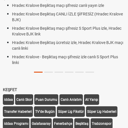
Hradec Kralove Beşiktaş maçı şifresiz canlı yayın izle
Hradec Kralove Beşiktaş CANLI İZLE ŞİFRESİZ (Hradec Kralove
BJK)
Hradec Kralove Beşiktaş maçı şifresiz S Sport Plus izle, Hradec
Kralove BJK link
Hradec Kralove Beşiktaş ücretsiz izle, Hradec Kralove BJK maçı
canlı linki
Hradec Kralove - Beşiktaş maçı şifresiz izle canlı S Sport Plus
linki
KEŞFET
iddaa
Canlı Skor
Puan Durumu
Canlı Anlatım
At Yarışı
Transfer Haberleri
TV'de Bugün
Süper Lig Fikstür
Süper Lig Haberleri
iddaa Programı
Galatasaray
Fenerbahçe
Beşiktaş
Trabzonspor