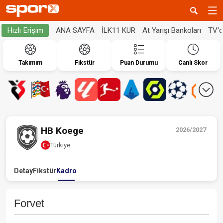
ANA SAYFA
İLK11 KUR
At Yarışı Bankoları
TV'
Hızlı Erişim
Takımım
Fikstür
Puan Durumu
Canlı Skor
HB Koege
2026/2027
Türkiye
Detay
Fikstür
Kadro
Forvet