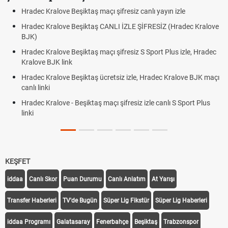
Hradec Kralove Beşiktaş maçı şifresiz canlı yayın izle
Hra
Hradec Kralove Beşiktaş CANLI İZLE ŞİFRESİZ (Hradec Kralove
Hra
BJK)
BJK
Hradec Kralove Beşiktaş maçı şifresiz S Sport Plus izle, Hradec
Tri
Kralove BJK link
Röv
Hradec Kralove Beşiktaş ücretsiz izle, Hradec Kralove BJK maçı
Plo
canlı linki
Hradec Kralove - Beşiktaş maçı şifresiz izle canlı S Sport Plus
linki
KEŞFET
iddaa
Canlı Skor
Puan Durumu
Canlı Anlatım
At Yarışı
Transfer Haberleri
TV'de Bugün
Süper Lig Fikstür
Süper Lig Haberleri
iddaa Programı
Galatasaray
Fenerbahçe
Beşiktaş
Trabzonspor