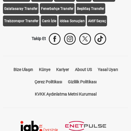
Galatasaray Transfer
Fenerbahçe Transfer
Beşiktaş Transfer
Trabzonspor Transfer
Canlı İzle
iddaa Sonuçları
Aktif Sayaç
Takip Et
Bize Ulaşın
Künye
Kariyer
About US
Yasal Uyarı
Çerez Politikası
Gizlilik Politikası
KVKK Aydınlatma Metni Kurumsal