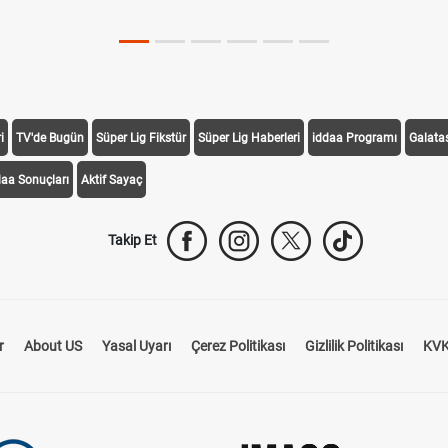
i
TV'de Bugün
Süper Lig Fikstür
Süper Lig Haberleri
iddaa Programı
Galata
daa Sonuçları
Aktif Sayaç
Takip Et
r
About US
Yasal Uyarı
Çerez Politikası
Gizlilik Politikası
KVK