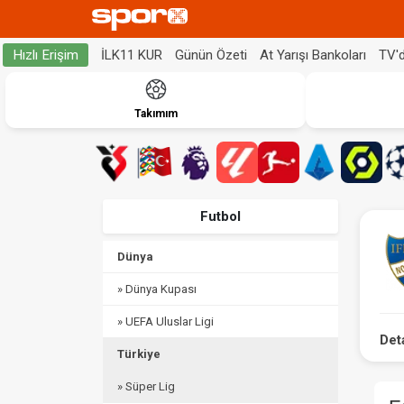
İLK11 KUR
Günün Özeti
At Yarışı Bankoları
TV'
Hızlı Erişim
Takımım
Futbol
Dünya
» Dünya Kupası
» UEFA Uluslar Ligi
Det
Türkiye
» Süper Lig