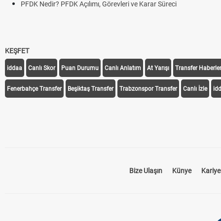
i ve Karar Süreci
KEŞFET
iddaa
Canlı Skor
Puan Durumu
Canlı Anlatım
At Yarışı
Transfer Haberler
Fenerbahçe Transfer
Beşiktaş Transfer
Trabzonspor Transfer
Canlı İzle
id
Bize Ulaşın
Künye
Kariye