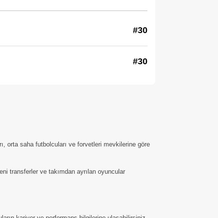
#30
#30
 orta saha futbolcuları ve forvetleri mevkilerine göre
Yeni transferler ve takımdan ayrılan oyuncular
arın kariyer ve performans bilgilerine ulaşabilirsiniz.