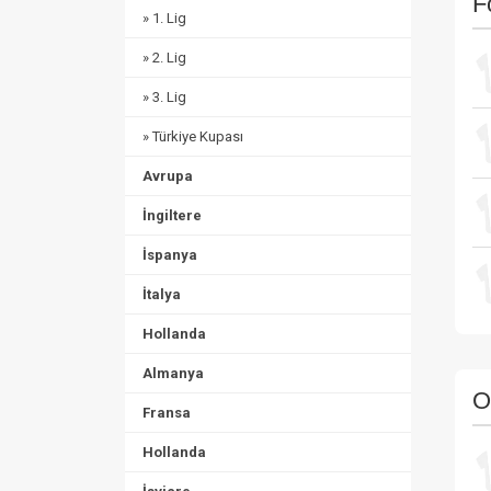
F
» 1. Lig
» 2. Lig
» 3. Lig
» Türkiye Kupası
Avrupa
İngiltere
İspanya
İtalya
Hollanda
Almanya
O
Fransa
Hollanda