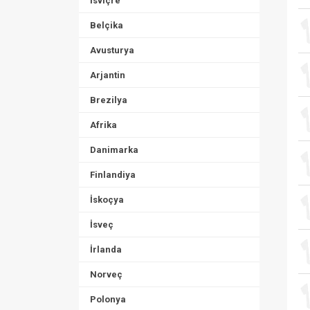
İsviçre
Belçika
Avusturya
Arjantin
Brezilya
Afrika
Danimarka
Finlandiya
İskoçya
İsveç
İrlanda
Norveç
Polonya