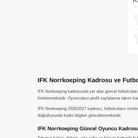
IFK Norrkoeping Kadrosu ve Futbo
IFK Norrkoeping kadrosunda yer alan güncel futbolcuları 
listelenmektedir. Oyuncuların profil sayfalarına takım ka
IFK Norrkoeping 2026/2027 kadrosu; futbolcuların isimleri
doğrultusunda kadro bilgileri güncellenmektedir.
IFK Norrkoeping Güncel Oyuncu Kadros
Takımın kaleci, defans, orta saha ve hücum hattında buluna