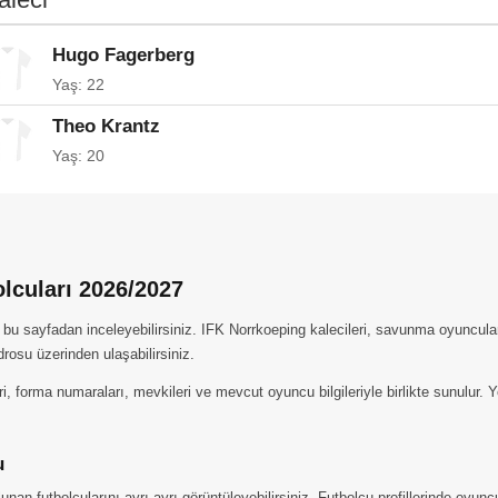
Hugo Fagerberg
Yaş: 22
Theo Krantz
Yaş: 20
lcuları 2026/2027
bu sayfadan inceleyebilirsiniz. IFK Norrkoeping kalecileri, savunma oyuncuları,
drosu üzerinden ulaşabilirsiniz.
, forma numaraları, mevkileri ve mevcut oyuncu bilgileriyle birlikte sunulur. 
u
n futbolcularını ayrı ayrı görüntüleyebilirsiniz. Futbolcu profillerinde oyuncul