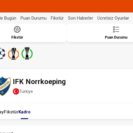
de Bugün
Puan Durumu
Fikstür
Son Haberler
Ücretsiz Oyunlar
Fikstür
Puan Durumu
IFK Norrkoeping
Türkiye
ay
Fikstür
Kadro