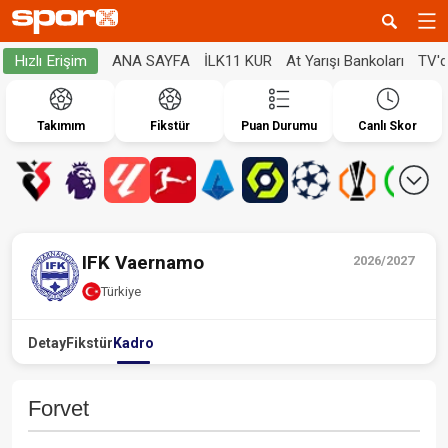
ANA SAYFA
İLK11 KUR
At Yarışı Bankoları
TV'
Hızlı Erişim
Takımım
Fikstür
Puan Durumu
Canlı Skor
IFK Vaernamo
2026/2027
Türkiye
Detay
Fikstür
Kadro
Forvet