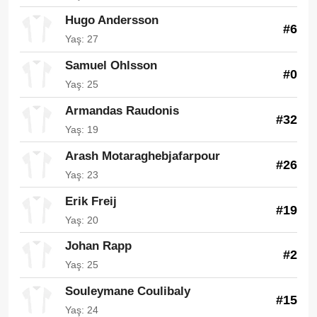
Hugo Andersson
#6
Yaş: 27
Samuel Ohlsson
#0
Yaş: 25
Armandas Raudonis
#32
Yaş: 19
Arash Motaraghebjafarpour
#26
Yaş: 23
Erik Freij
#19
Yaş: 20
Johan Rapp
#2
Yaş: 25
Souleymane Coulibaly
#15
Yaş: 24