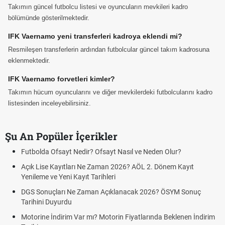
Takımın güncel futbolcu listesi ve oyuncuların mevkileri kadro
bölümünde gösterilmektedir.
IFK Vaernamo yeni transferleri kadroya eklendi mi?
Resmileşen transferlerin ardından futbolcular güncel takım kadrosuna
eklenmektedir.
IFK Vaernamo forvetleri kimler?
Takımın hücum oyuncularını ve diğer mevkilerdeki futbolcularını kadro
listesinden inceleyebilirsiniz.
Şu An Popüler İçerikler
tbolda Ofsayt Nedir? Ofsayt Nasıl ve Neden Olur?
Sigar
ık Lise Kayıtları Ne Zaman 2026? AÖL 2. Dönem Kayıt
FENE
nileme ve Yeni Kayıt Tarihleri
GRAZ
GS Sonuçları Ne Zaman Açıklanacak 2026? ÖSYM Sonuç
Fener
rihini Duyurdu
Fene
torine İndirim Var mı? Motorin Fiyatlarında Beklenen İndirim
Graz 