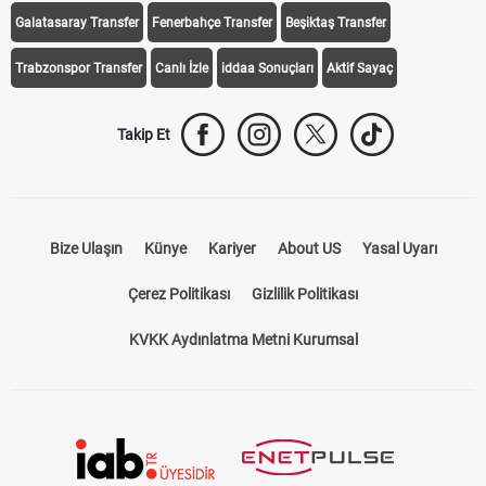
Galatasaray Transfer
Fenerbahçe Transfer
Beşiktaş Transfer
Trabzonspor Transfer
Canlı İzle
iddaa Sonuçları
Aktif Sayaç
Takip Et
Bize Ulaşın
Künye
Kariyer
About US
Yasal Uyarı
Çerez Politikası
Gizlilik Politikası
KVKK Aydınlatma Metni Kurumsal