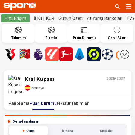
İLK11 KUR
Günün Özeti
At Yarışı Bankoları
TV'
Hızlı Erişim
Takımım
Fikstür
Puan Durumu
Canlı Skor
Kral Kupası
2026/2027
İspanya
Panorama
Puan Durumu
Fikstür
Takımlar
Genel sıralama
Genel
İç Saha
Dış Saha