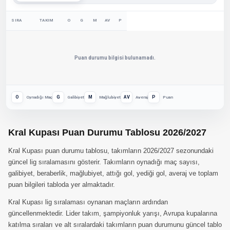
SIRA
TAKIM
O
G
M
AV
P
Puan durumu bilgisi bulunamadı.
O
G
M
AV
P
Oynadığı Maç
Galibiyet
Mağlubiyet
Averaj
Puan
Kral Kupası Puan Durumu Tablosu 2026/2027
Kral Kupası puan durumu tablosu, takımların 2026/2027 sezonundaki
güncel lig sıralamasını gösterir. Takımların oynadığı maç sayısı,
galibiyet, beraberlik, mağlubiyet, attığı gol, yediği gol, averaj ve toplam
puan bilgileri tabloda yer almaktadır.
Kral Kupası lig sıralaması oynanan maçların ardından
güncellenmektedir. Lider takım, şampiyonluk yarışı, Avrupa kupalarına
katılma sıraları ve alt sıralardaki takımların puan durumunu güncel tablo