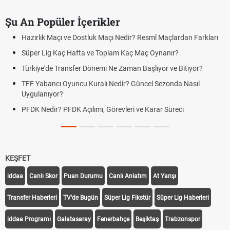
Şu An Popüler İçerikler
Hazırlık Maçı ve Dostluk Maçı Nedir? Resmî Maçlardan Farkları
Süper Lig Kaç Hafta ve Toplam Kaç Maç Oynanır?
Türkiye'de Transfer Dönemi Ne Zaman Başlıyor ve Bitiyor?
TFF Yabancı Oyuncu Kuralı Nedir? Güncel Sezonda Nasıl
Uygulanıyor?
PFDK Nedir? PFDK Açılımı, Görevleri ve Karar Süreci
KEŞFET
iddaa
Canlı Skor
Puan Durumu
Canlı Anlatım
At Yarışı
Transfer Haberleri
TV'de Bugün
Süper Lig Fikstür
Süper Lig Haberleri
iddaa Programı
Galatasaray
Fenerbahçe
Beşiktaş
Trabzonspor