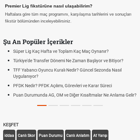
Premier Lig fikstürüne nasıl ulaşabilirim?
Haftalara göre tüm maç programını, karşılaşma tarihlerini ve sonuçları
fikstür bölümünden inceleyebilirsiniz.
Şu An Popüler İçerikler
Süper Lig Kaç Hafta ve Toplam Kaç Maç Oynanır?
Türkiye'de Transfer Dönemi Ne Zaman Başlıyor ve Bitiyor?
TFF Yabancı Oyuncu Kuralı Nedir? Güncel Sezonda Nasıl
Uygulanıyor?
PFDK Nedir? PFDK Açılımı, Görevleri ve Karar Süreci
Puan Durumunda AG, OM ve Diğer Kısaltmalar Ne Anlama Gelir?
KEŞFET
iddaa
Canlı Skor
Puan Durumu
Canlı Anlatım
At Yarışı