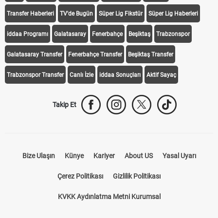
Transfer Haberleri
TV'de Bugün
Süper Lig Fikstür
Süper Lig Haberleri
iddaa Programı
Galatasaray
Fenerbahçe
Beşiktaş
Trabzonspor
Galatasaray Transfer
Fenerbahçe Transfer
Beşiktaş Transfer
Trabzonspor Transfer
Canlı İzle
iddaa Sonuçları
Aktif Sayaç
Takip Et
Bize Ulaşın
Künye
Kariyer
About US
Yasal Uyarı
Çerez Politikası
Gizlilik Politikası
KVKK Aydınlatma Metni Kurumsal