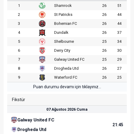
1
Shamrock
26
51
2
St Patricks
26
44
3
Bohemian FC
26
44
4
Dundalk
26
37
5
Shelbourne
25
34
6
Derry City
26
30
7
Galway United FC
25
29
8
Drogheda Utd
26
27
9
Waterford FC
26
25
Puan durumu devamı için tıklayınız...
Fikstür
07 Ağustos 2026 Cuma
Galway United FC
21:45
Drogheda Utd