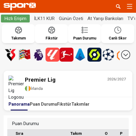
İLK11 KUR
Günün Özeti
At Yarışı Bankoları
TV'
Hızlı Erişim
Takımım
Fikstür
Puan Durumu
Canlı Skor
Premier Lig
2026/2027
İrlanda
Panorama
Puan Durumu
Fikstür
Takımlar
Puan Durumu
Sıra
Takım
O
P