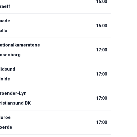
16:00
raeff
aade
16:00
ollo
ationalkameratene
17:00
osenborg
idsund
17:00
olde
roender-Lyn
17:00
ristiansund BK
loroe
17:00
oerde