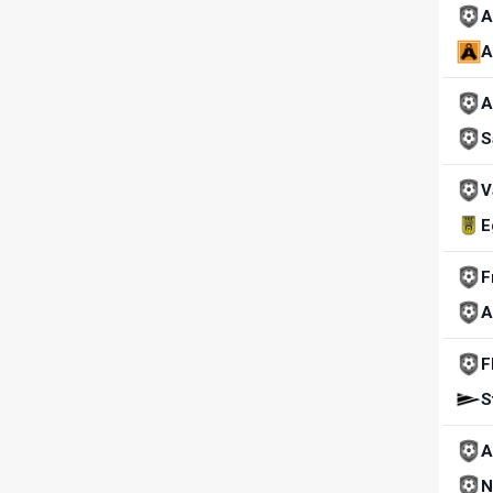
A
A
A
S
V
E
F
A
F
S
A
N