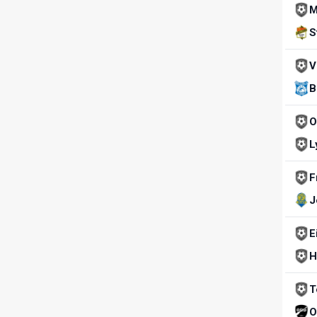
M
S
V
B
O
L
F
J
E
H
T
O