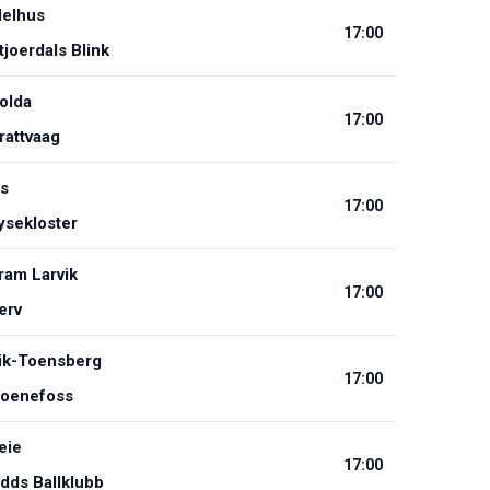
elhus
17:00
tjoerdals Blink
olda
17:00
rattvaag
s
17:00
ysekloster
ram Larvik
17:00
erv
ik-Toensberg
17:00
oenefoss
eie
17:00
dds Ballklubb