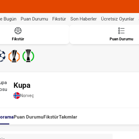
de Bugün
Puan Durumu
Fikstür
Son Haberler
Ücretsiz Oyunlar
Fikstür
Puan Durumu
Kupa
Norveç
orama
Puan Durumu
Fikstür
Takımlar