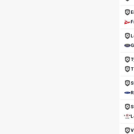
E
F
L
G
T
T
S
R
S
L
V