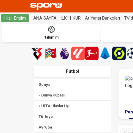
ANA SAYFA
İLK11 KUR
At Yarışı Bankoları
TV'
Hızlı Erişim
Takımım
Futbol
Dünya
» Dünya Kupası
» UEFA Uluslar Ligi
Pan
Türkiye
Avrupa