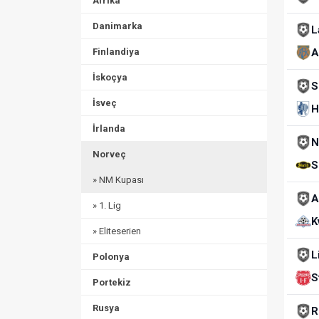
Afrika
Danimarka
L
Finlandiya
A
İskoçya
S
İsveç
H
İrlanda
N
Norveç
S
» NM Kupası
A
» 1. Lig
K
» Eliteserien
L
Polonya
S
Portekiz
Rusya
R