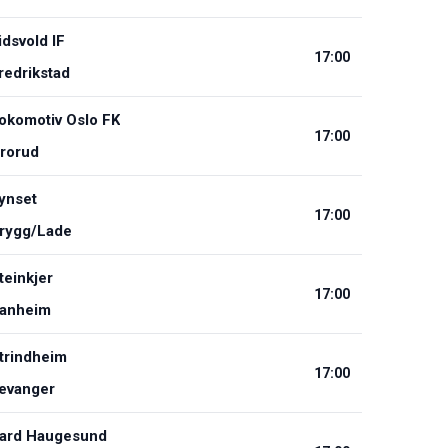
idsvold IF
17:00
redrikstad
okomotiv Oslo FK
17:00
rorud
ynset
17:00
rygg/Lade
teinkjer
17:00
anheim
trindheim
17:00
evanger
ard Haugesund