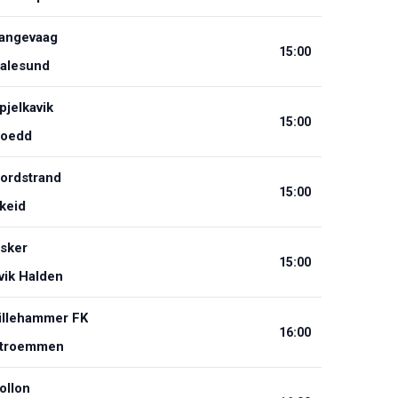
angevaag
15:00
alesund
pjelkavik
15:00
oedd
ordstrand
15:00
keid
sker
15:00
vik Halden
illehammer FK
16:00
troemmen
ollon