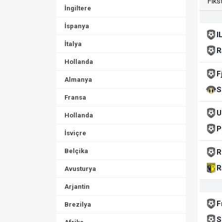
Fiks
İngiltere
İspanya
I
İtalya
R
Hollanda
F
Almanya
S
Fransa
U
Hollanda
P
İsviçre
Belçika
R
R
Avusturya
Arjantin
F
Brezilya
S