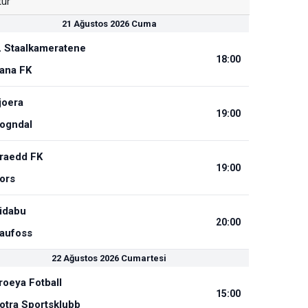
tür
21 Ağustos 2026 Cuma
L Staalkameratene
18:00
ana FK
joera
19:00
ogndal
raedd FK
19:00
ors
idabu
20:00
aufoss
22 Ağustos 2026 Cumartesi
roeya Fotball
15:00
otra Sportsklubb