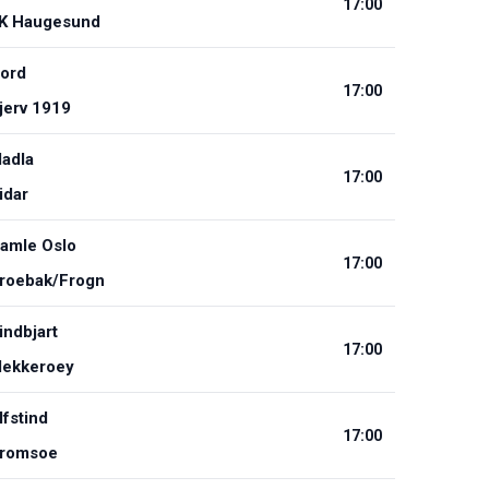
17:00
K Haugesund
ord
17:00
jerv 1919
adla
17:00
idar
amle Oslo
17:00
roebak/Frogn
indbjart
17:00
lekkeroey
lfstind
17:00
romsoe