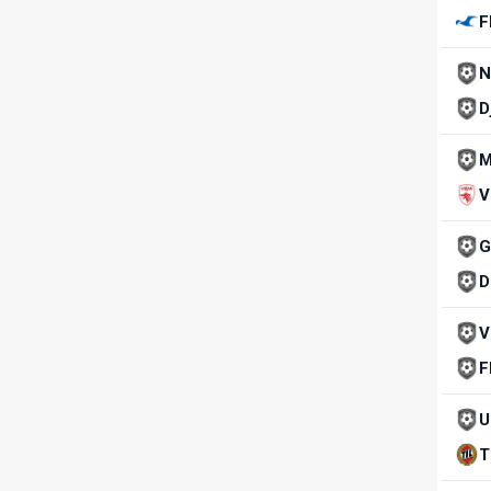
F
N
D
M
V
G
D
V
F
U
T