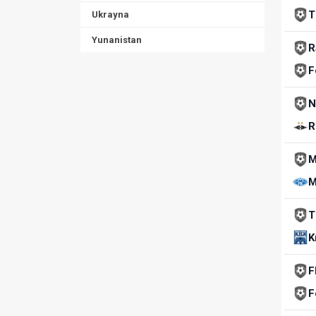
T
Ukrayna
Yunanistan
R
F
N
R
M
M
T
K
F
F