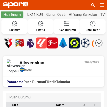
İLK11 KUR
Günün Özeti
At Yarışı Bankoları
TV'
Hızlı Erişim
Takımım
Fikstür
Puan Durumu
Canlı Skor
Allsvenskan
2026/2027
İsveç
Panorama
Puan Durumu
Fikstür
Takımlar
Puan Durumu
Sıra
Takım
O
P