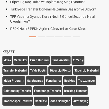
Süper Lig Kaç Hafta ve Toplam Kaç Maç Oynanır?
Türkiye'de Transfer Dönemi Ne Zaman Başlıyor ve Bitiyor?
TFF Yabancı Oyuncu Kuralı Nedir? Güncel Sezonda Nasıl
Uygulanıyor?
PFDK Nedir? PFDK Açılımı, Görevleri ve Karar Süreci
KEŞFET
iddaa
Canlı Skor
Puan Durumu
Canlı Anlatım
At Yarışı
Transfer Haberleri
TV'de Bugün
Süper Lig Fikstür
Süper Lig Haberleri
iddaa Programı
Galatasaray
Fenerbahçe
Beşiktaş
Trabzonspor
Galatasaray Transfer
Fenerbahçe Transfer
Beşiktaş Transfer
Trabzonspor Transfer
Canlı İzle
iddaa Sonuçları
Aktif Sayaç