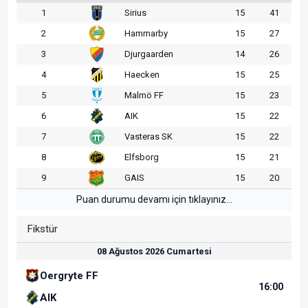
1
Sirius
15
41
2
Hammarby
15
27
3
Djurgaarden
14
26
4
Haecken
15
25
5
Malmö FF
15
23
6
AIK
15
22
7
Vasteras SK
15
22
8
Elfsborg
15
21
9
GAIS
15
20
Puan durumu devamı için tıklayınız...
Fikstür
08 Ağustos 2026 Cumartesi
Oergryte FF
16:00
AIK