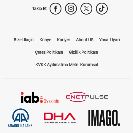
Takip Et
Bize Ulaşın
Künye
Kariyer
About US
Yasal Uyarı
Çerez Politikası
Gizlilik Politikası
KVKK Aydınlatma Metni Kurumsal