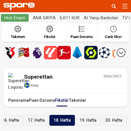
ANA SAYFA
İLK11 KUR
At Yarışı Bankoları
TV'
Hızlı Erişim
Takımım
Fikstür
Puan Durumu
Canlı Skor
Superettan
2026/2027
İsveç
Panorama
Puan Durumu
Fikstür
Takımlar
16. Hafta
17. Hafta
18. Hafta
19. Hafta
20. Hafta