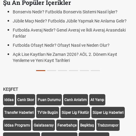
Şu An Popüler İçerikler
Bonservis Nedir? Futbolda Bonservis Sistemi Nasıl İşler?
Jübile Maçı Nedir? Futbolda Jübile Yapmak Ne Anlama Gelir?
Futbolda Averaj Nedir? Genel Averaj ve İkili Averaj Arasındaki
Farklar
Futbolda Ofsayt Nedir? Ofsayt Nasıl ve Neden Olur?
Açık Lise Kayıtları Ne Zaman 2026? AÖL 2. Dönem Kayıt
Yenileme ve Yeni Kayıt Tarihleri
KEŞFET
iddaa
Canlı Skor
Puan Durumu
Canlı Anlatım
At Yarışı
Transfer Haberleri
TV'de Bugün
Süper Lig Fikstür
Süper Lig Haberleri
iddaa Programı
Galatasaray
Fenerbahçe
Beşiktaş
Trabzonspor