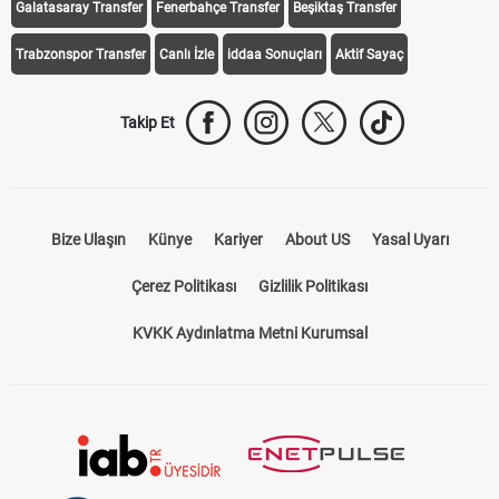
Galatasaray Transfer
Fenerbahçe Transfer
Beşiktaş Transfer
Trabzonspor Transfer
Canlı İzle
iddaa Sonuçları
Aktif Sayaç
Takip Et
Bize Ulaşın
Künye
Kariyer
About US
Yasal Uyarı
Çerez Politikası
Gizlilik Politikası
KVKK Aydınlatma Metni Kurumsal