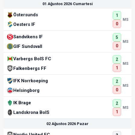
01 Ağustos 2026 Cumartesi
Östersunds
1
MS
0
Oesters IF
Sandvikens IF
5
MS
0
GIF Sundsvall
Varbergs BoIS FC
2
MS
1
Falkenbergs FF
IFK Norrkoeping
2
MS
0
Helsingborg
IK Brage
2
MS
1
Landskrona BoIS
02 Ağustos 2026 Pazar
Nordic United FC