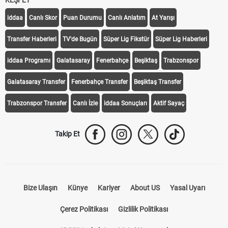
KEŞFET
iddaa
Canlı Skor
Puan Durumu
Canlı Anlatım
At Yarışı
Transfer Haberleri
TV'de Bugün
Süper Lig Fikstür
Süper Lig Haberleri
iddaa Programı
Galatasaray
Fenerbahçe
Beşiktaş
Trabzonspor
Galatasaray Transfer
Fenerbahçe Transfer
Beşiktaş Transfer
Trabzonspor Transfer
Canlı İzle
iddaa Sonuçları
Aktif Sayaç
Takip Et
Bize Ulaşın
Künye
Kariyer
About US
Yasal Uyarı
Çerez Politikası
Gizlilik Politikası