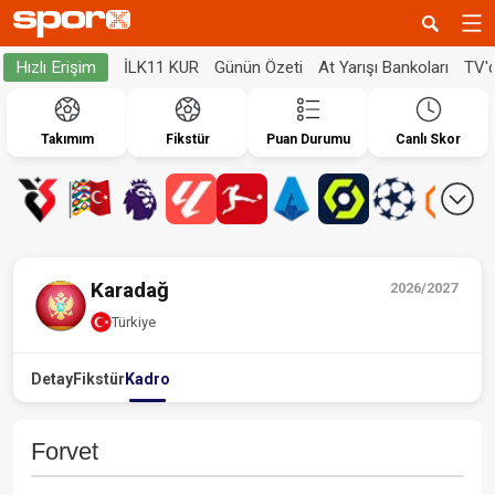
İLK11 KUR
Günün Özeti
At Yarışı Bankoları
TV'
Hızlı Erişim
Takımım
Fikstür
Puan Durumu
Canlı Skor
Karadağ
2026/2027
Türkiye
Detay
Fikstür
Kadro
Forvet