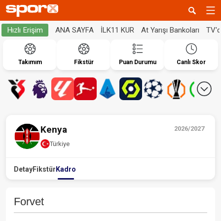
ANA SAYFA
İLK11 KUR
At Yarışı Bankoları
TV'
Hızlı Erişim
Takımım
Fikstür
Puan Durumu
Canlı Skor
Kenya
2026/2027
Türkiye
Detay
Fikstür
Kadro
Forvet