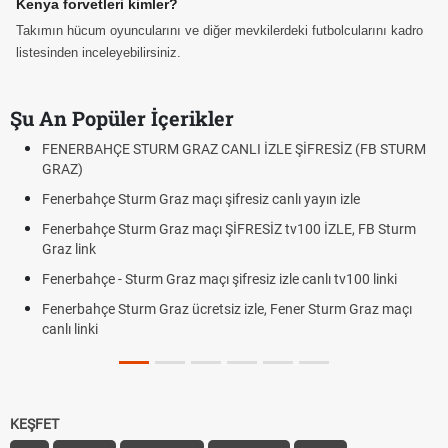
Kenya forvetleri kimler?
Takımın hücum oyuncularını ve diğer mevkilerdeki futbolcularını kadro
listesinden inceleyebilirsiniz.
Şu An Popüler İçerikler
FENERBAHÇE STURM GRAZ CANLI İZLE ŞİFRESİZ (FB STURM
Fın
GRAZ)
Ol
Fenerbahçe Sturm Graz maçı şifresiz canlı yayın izle
Alt
Bek
Fenerbahçe Sturm Graz maçı ŞİFRESİZ tv100 İZLE, FB Sturm
Graz link
12.
Dak
Fenerbahçe - Sturm Graz maçı şifresiz izle canlı tv100 linki
Fen
Fenerbahçe Sturm Graz ücretsiz izle, Fener Sturm Graz maçı
Röv
canlı linki
Tra
Off