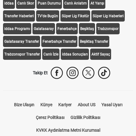
KEŞFET
iddaa
Canlı Skor
Puan Durumu
Canlı Anlatım
At Yarışı
Transfer Haberleri
TV'de Bugün
Süper Lig Fikstür
Süper Lig Haberleri
iddaa Programı
Galatasaray
Fenerbahçe
Beşiktaş
Trabzonspor
Galatasaray Transfer
Fenerbahçe Transfer
Beşiktaş Transfer
Trabzonspor Transfer
Canlı İzle
iddaa Sonuçları
Aktif Sayaç
Takip Et
Bize Ulaşın
Künye
Kariyer
About US
Yasal Uyarı
Çerez Politikası
Gizlilik Politikası