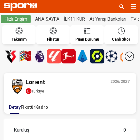
ANA SAYFA
İLK11 KUR
At Yarışı Bankoları
TV'
Hızlı Erişim
Takımım
Fikstür
Puan Durumu
Canlı Skor
Lorient
2026/2027
Türkiye
Detay
Fikstür
Kadro
Kuruluş
0