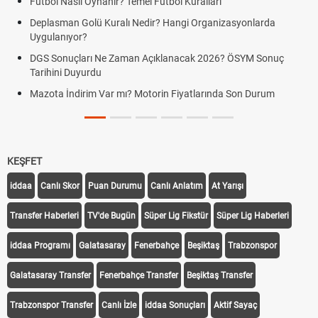
Futbol Nasıl Oynanır? Temel Futbol Kuralları
Deplasman Golü Kuralı Nedir? Hangi Organizasyonlarda
Uygulanıyor?
DGS Sonuçları Ne Zaman Açıklanacak 2026? ÖSYM Sonuç
Tarihini Duyurdu
Mazota İndirim Var mı? Motorin Fiyatlarında Son Durum
KEŞFET
iddaa
Canlı Skor
Puan Durumu
Canlı Anlatım
At Yarışı
Transfer Haberleri
TV'de Bugün
Süper Lig Fikstür
Süper Lig Haberleri
iddaa Programı
Galatasaray
Fenerbahçe
Beşiktaş
Trabzonspor
Galatasaray Transfer
Fenerbahçe Transfer
Beşiktaş Transfer
Trabzonspor Transfer
Canlı İzle
iddaa Sonuçları
Aktif Sayaç