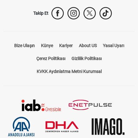
Takip Et
Bize Ulaşın
Künye
Kariyer
About US
Yasal Uyarı
Çerez Politikası
Gizlilik Politikası
KVKK Aydınlatma Metni Kurumsal