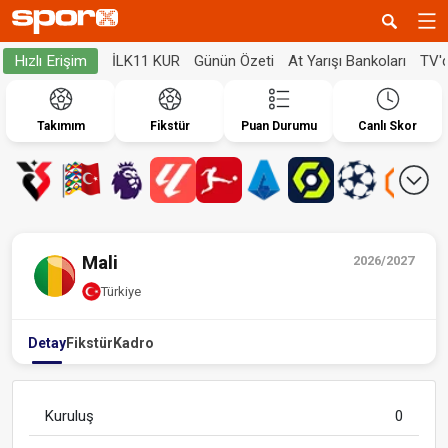
İLK11 KUR
Günün Özeti
At Yarışı Bankoları
TV'
Hızlı Erişim
Takımım
Fikstür
Puan Durumu
Canlı Skor
Mali
2026/2027
Türkiye
Detay
Fikstür
Kadro
Kuruluş
0