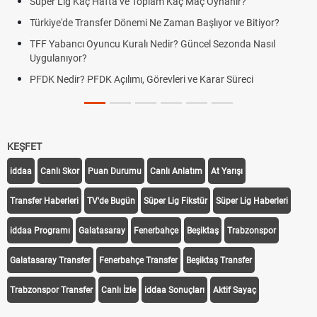
Süper Lig Kaç Hafta ve Toplam Kaç Maç Oynanır?
Türkiye'de Transfer Dönemi Ne Zaman Başlıyor ve Bitiyor?
TFF Yabancı Oyuncu Kuralı Nedir? Güncel Sezonda Nasıl
Uygulanıyor?
PFDK Nedir? PFDK Açılımı, Görevleri ve Karar Süreci
KEŞFET
iddaa
Canlı Skor
Puan Durumu
Canlı Anlatım
At Yarışı
Transfer Haberleri
TV'de Bugün
Süper Lig Fikstür
Süper Lig Haberleri
iddaa Programı
Galatasaray
Fenerbahçe
Beşiktaş
Trabzonspor
Galatasaray Transfer
Fenerbahçe Transfer
Beşiktaş Transfer
Trabzonspor Transfer
Canlı İzle
iddaa Sonuçları
Aktif Sayaç