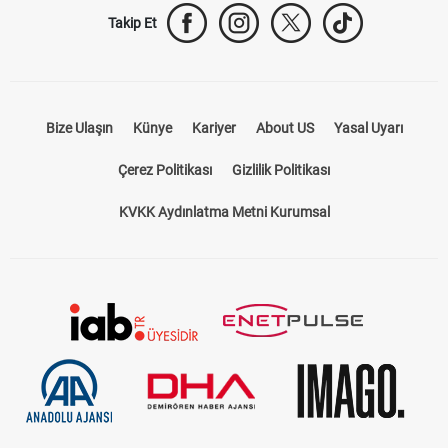
Takip Et
Bize Ulaşın
Künye
Kariyer
About US
Yasal Uyarı
Çerez Politikası
Gizlilik Politikası
KVKK Aydınlatma Metni Kurumsal