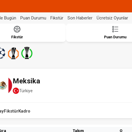
de Bugün
Puan Durumu
Fikstür
Son Haberler
Ücretsiz Oyunlar
Fikstür
Puan Durumu
Meksika
Türkiye
ay
Fikstür
Kadro
Sıra
Takım
O