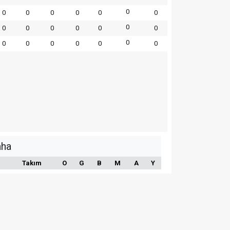
0
0
0
0
0
0
0
0
0
0
0
0
0
0
0
0
0
0
0
0
0
aha
Takım
O
G
B
M
A
Y