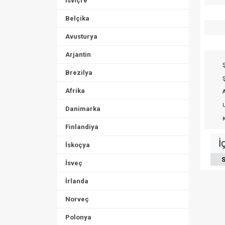
İsviçre
Belçika
Avusturya
Arjantin
Ş
Brezilya
Ş
Afrika
A
U
Danimarka
K
Finlandiya
İ
İskoçya
S
İsveç
İrlanda
Norveç
Polonya