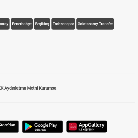
saray
Fenerbahçe
Beşiktaş
Trabzonspor
Galatasaray Transfer
K Aydınlatma Metni Kurumsal