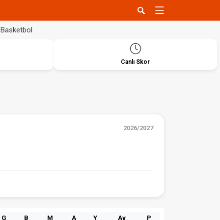
Basketbol
Canlı Skor
2026/2027
G
B
M
A
Y
Av
P