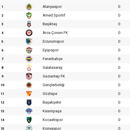
Alanyaspor
0
1
Amed Sportif
0
2
Beşiktaş
0
3
Arca Çorum FK
0
4
Erzurumspor
0
5
Eyüpspor
0
6
Fenerbahçe
0
7
Galatasaray
0
8
Gaziantep FK
0
9
Gençlerbirliği
0
10
Göztepe
0
11
Başakşehir
0
12
Kasımpaşa
0
13
Kocaelispor
0
14
Konyaspor
0
15