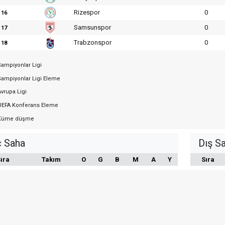
Rizespor
0
16
Samsunspor
0
17
Trabzonspor
0
18
ampiyonlar Ligi
ampiyonlar Ligi Eleme
vrupa Ligi
EFA Konferans Eleme
üme düşme
ç Saha
Dış S
ıra
Takım
O
G
B
M
A
Y
Sıra