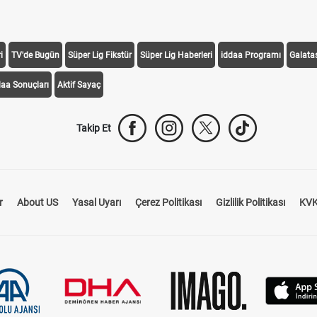
i
TV'de Bugün
Süper Lig Fikstür
Süper Lig Haberleri
iddaa Programı
Galata
daa Sonuçları
Aktif Sayaç
Takip Et
r
About US
Yasal Uyarı
Çerez Politikası
Gizlilik Politikası
KVK