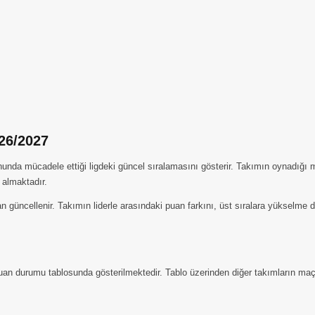
26/2027
a mücadele ettiği ligdeki güncel sıralamasını gösterir. Takımın oynadığı maç 
 almaktadır.
 güncellenir. Takımın liderle arasındaki puan farkını, üst sıralara yükselme 
an durumu tablosunda gösterilmektedir. Tablo üzerinden diğer takımların maç, p