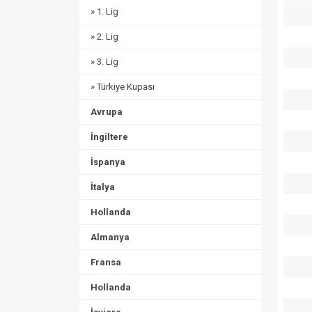
» 1. Lig
» 2. Lig
» 3. Lig
» Türkiye Kupası
Avrupa
İngiltere
İspanya
İtalya
Hollanda
Almanya
Fransa
Hollanda