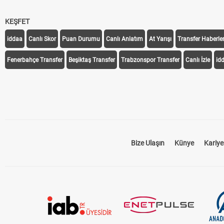
KEŞFET
iddaa
Canlı Skor
Puan Durumu
Canlı Anlatım
At Yarışı
Transfer Haberler
Fenerbahçe Transfer
Beşiktaş Transfer
Trabzonspor Transfer
Canlı İzle
id
Bize Ulaşın
Künye
Kariye