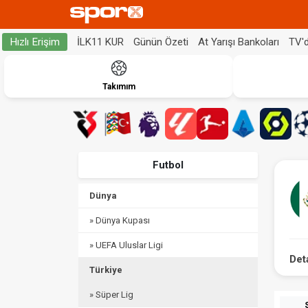
İLK11 KUR
Günün Özeti
At Yarışı Bankoları
TV'
Hızlı Erişim
Takımım
Futbol
Dünya
» Dünya Kupası
» UEFA Uluslar Ligi
Det
Türkiye
» Süper Lig