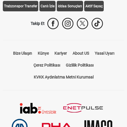
Trabzonspor Transfer
Canlı İzle
iddaa Sonuçları
Aktif Sayaç
Takip Et
Bize Ulaşın
Künye
Kariyer
About US
Yasal Uyarı
Çerez Politikası
Gizlilik Politikası
KVKK Aydınlatma Metni Kurumsal