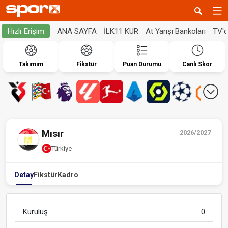
ANA SAYFA
İLK11 KUR
At Yarışı Bankoları
TV'
Hızlı Erişim
Takımım
Fikstür
Puan Durumu
Canlı Skor
Mısır
2026/2027
Türkiye
Detay
Fikstür
Kadro
Kuruluş
0