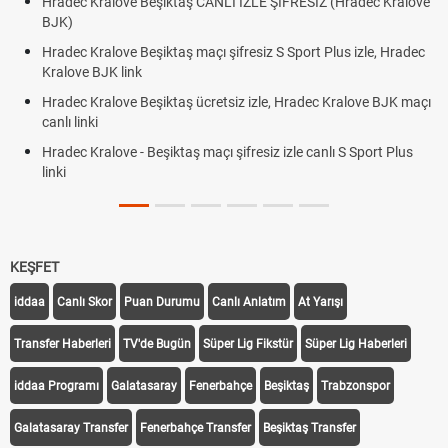
Hradec Kralove Beşiktaş CANLI İZLE ŞİFRESİZ (Hradec Kralove
BJK)
Hradec Kralove Beşiktaş maçı şifresiz S Sport Plus izle, Hradec
Kralove BJK link
Hradec Kralove Beşiktaş ücretsiz izle, Hradec Kralove BJK maçı
canlı linki
Hradec Kralove - Beşiktaş maçı şifresiz izle canlı S Sport Plus
linki
KEŞFET
iddaa
Canlı Skor
Puan Durumu
Canlı Anlatım
At Yarışı
Transfer Haberleri
TV'de Bugün
Süper Lig Fikstür
Süper Lig Haberleri
iddaa Programı
Galatasaray
Fenerbahçe
Beşiktaş
Trabzonspor
Galatasaray Transfer
Fenerbahçe Transfer
Beşiktaş Transfer