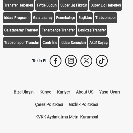
Transfer Haberleri
TV'de Bugün
Süper Lig Fikstür
Süper Lig Haberleri
iddaa Programı
Galatasaray
Fenerbahçe
Beşiktaş
Trabzonspor
Galatasaray Transfer
Fenerbahçe Transfer
Beşiktaş Transfer
Trabzonspor Transfer
Canlı İzle
iddaa Sonuçları
Aktif Sayaç
Takip Et
Bize Ulaşın
Künye
Kariyer
About US
Yasal Uyarı
Çerez Politikası
Gizlilik Politikası
KVKK Aydınlatma Metni Kurumsal