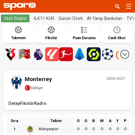
İLK11 KUR
Günün Özeti
At Yarışı Bankoları
TV'
Hızlı Erişim
Takımım
Fikstür
Puan Durumu
Canlı Skor
Monterrey
2026/2027
Türkiye
Detay
Fikstür
Kadro
Sıra
Takım
O
G
B
M
A
Y
P
Alanyaspor
0
0
0
0
0
0
0
1