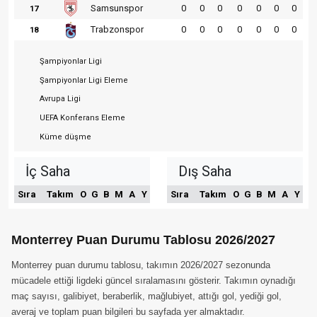
Samsunspor
0
0
0
0
0
0
0
17
Trabzonspor
0
0
0
0
0
0
0
18
Şampiyonlar Ligi
Şampiyonlar Ligi Eleme
Avrupa Ligi
UEFA Konferans Eleme
Küme düşme
İç Saha
Dış Saha
Sıra
Takım
O
G
B
M
A
Y
Sıra
Takım
O
G
B
M
A
Y
Monterrey Puan Durumu Tablosu 2026/2027
Monterrey puan durumu tablosu, takımın 2026/2027 sezonunda
mücadele ettiği ligdeki güncel sıralamasını gösterir. Takımın oynadığı
maç sayısı, galibiyet, beraberlik, mağlubiyet, attığı gol, yediği gol,
averaj ve toplam puan bilgileri bu sayfada yer almaktadır.