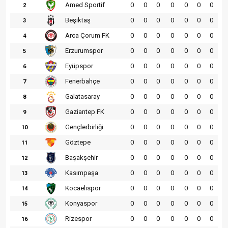
Amed Sportif
0
0
0
0
0
0
0
2
Beşiktaş
0
0
0
0
0
0
0
3
Arca Çorum FK
0
0
0
0
0
0
0
4
Erzurumspor
0
0
0
0
0
0
0
5
Eyüpspor
0
0
0
0
0
0
0
6
Fenerbahçe
0
0
0
0
0
0
0
7
Galatasaray
0
0
0
0
0
0
0
8
Gaziantep FK
0
0
0
0
0
0
0
9
Gençlerbirliği
0
0
0
0
0
0
0
10
Göztepe
0
0
0
0
0
0
0
11
Başakşehir
0
0
0
0
0
0
0
12
Kasımpaşa
0
0
0
0
0
0
0
13
Kocaelispor
0
0
0
0
0
0
0
14
Konyaspor
0
0
0
0
0
0
0
15
Rizespor
0
0
0
0
0
0
0
16