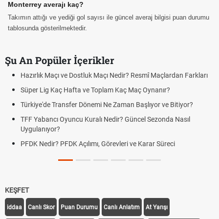
Monterrey averajı kaç?
Takımın attığı ve yediği gol sayısı ile güncel averaj bilgisi puan durumu
tablosunda gösterilmektedir.
Şu An Popüler İçerikler
Hazırlık Maçı ve Dostluk Maçı Nedir? Resmî Maçlardan Farkları
Süper Lig Kaç Hafta ve Toplam Kaç Maç Oynanır?
Türkiye'de Transfer Dönemi Ne Zaman Başlıyor ve Bitiyor?
TFF Yabancı Oyuncu Kuralı Nedir? Güncel Sezonda Nasıl
Uygulanıyor?
PFDK Nedir? PFDK Açılımı, Görevleri ve Karar Süreci
KEŞFET
iddaa
Canlı Skor
Puan Durumu
Canlı Anlatım
At Yarışı