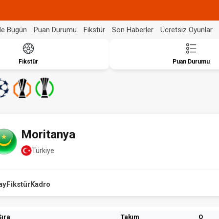
de Bugün
Puan Durumu
Fikstür
Son Haberler
Ücretsiz Oyunlar
Fikstür
Puan Durumu
Moritanya
Türkiye
ay
Fikstür
Kadro
Sıra
Takım
O