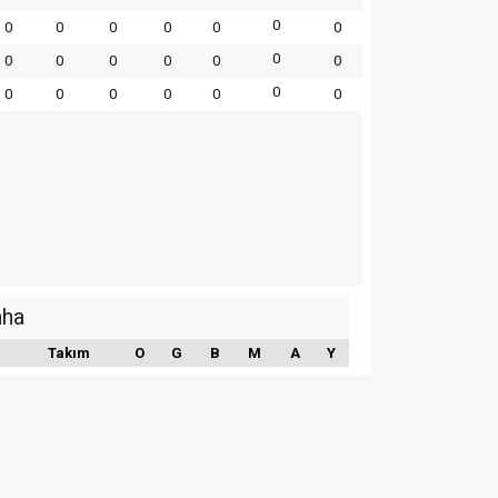
0
0
0
0
0
0
0
0
0
0
0
0
0
0
0
0
0
0
0
0
0
aha
Takım
O
G
B
M
A
Y