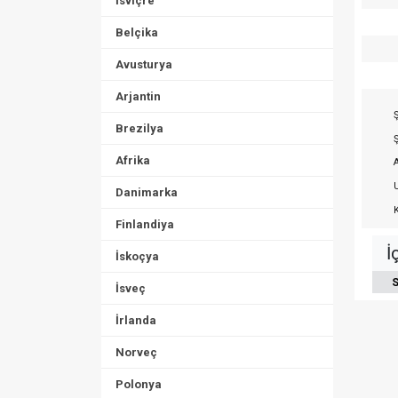
İsviçre
Belçika
Avusturya
Arjantin
Ş
Brezilya
Ş
Afrika
A
U
Danimarka
K
Finlandiya
İ
İskoçya
S
İsveç
İrlanda
Norveç
Polonya