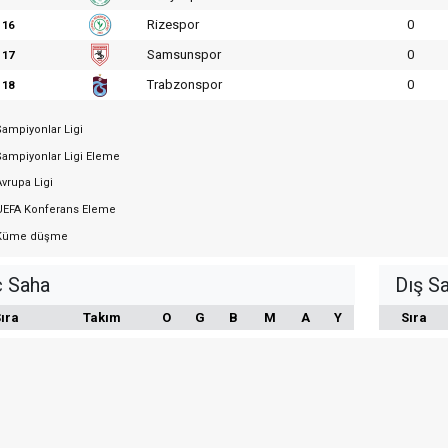
Rizespor
0
16
Samsunspor
0
17
Trabzonspor
0
18
ampiyonlar Ligi
ampiyonlar Ligi Eleme
vrupa Ligi
EFA Konferans Eleme
üme düşme
ç Saha
Dış S
ıra
Takım
O
G
B
M
A
Y
Sıra