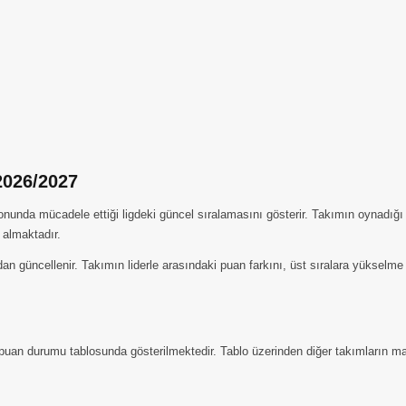
2026/2027
da mücadele ettiği ligdeki güncel sıralamasını gösterir. Takımın oynadığı maç
 almaktadır.
an güncellenir. Takımın liderle arasındaki puan farkını, üst sıralara yükselme
puan durumu tablosunda gösterilmektedir. Tablo üzerinden diğer takımların maç,