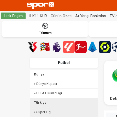
İLK11 KUR
Günün Özeti
At Yarışı Bankoları
TV'
Hızlı Erişim
Takımım
Futbol
Dünya
» Dünya Kupası
» UEFA Uluslar Ligi
Det
Türkiye
» Süper Lig