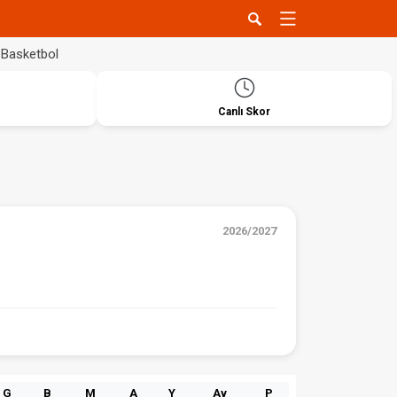
Basketbol
Canlı Skor
2026/2027
G
B
M
A
Y
Av
P