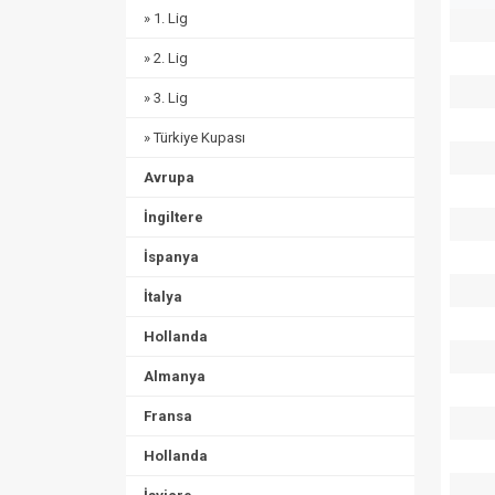
» 1. Lig
» 2. Lig
» 3. Lig
» Türkiye Kupası
Avrupa
İngiltere
İspanya
İtalya
Hollanda
Almanya
Fransa
Hollanda