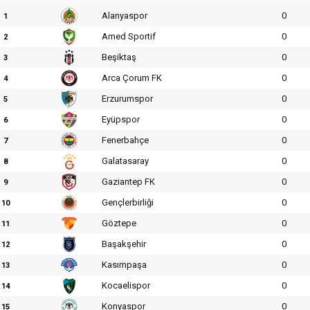
Alanyaspor
0
1
Amed Sportif
0
2
Beşiktaş
0
3
Arca Çorum FK
0
4
Erzurumspor
0
5
Eyüpspor
0
6
Fenerbahçe
0
7
Galatasaray
0
8
Gaziantep FK
0
9
Gençlerbirliği
0
10
Göztepe
0
11
Başakşehir
0
12
Kasımpaşa
0
13
Kocaelispor
0
14
Konyaspor
0
15