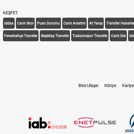
KEŞFET
iddaa
Canlı Skor
Puan Durumu
Canlı Anlatım
At Yarışı
Transfer Haberler
Fenerbahçe Transfer
Beşiktaş Transfer
Trabzonspor Transfer
Canlı İzle
id
Bize Ulaşın
Künye
Kariye