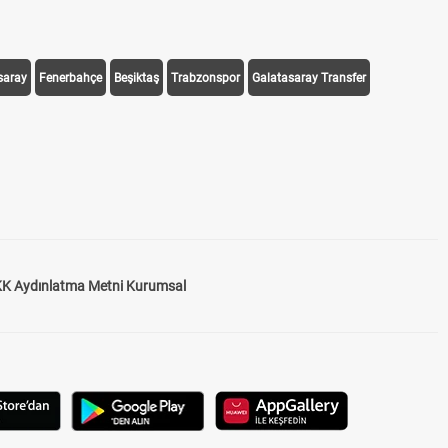
saray
Fenerbahçe
Beşiktaş
Trabzonspor
Galatasaray Transfer
K Aydınlatma Metni Kurumsal