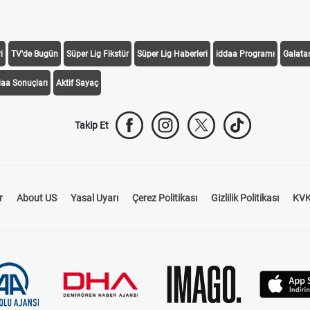
i
TV'de Bugün
Süper Lig Fikstür
Süper Lig Haberleri
iddaa Programı
Galata
daa Sonuçları
Aktif Sayaç
Takip Et
r
About US
Yasal Uyarı
Çerez Politikası
Gizlilik Politikası
KVK