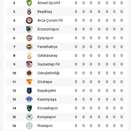
Amed Sportif
0
0
0
0
0
0
0
2
Beşiktaş
0
0
0
0
0
0
0
3
Arca Çorum FK
0
0
0
0
0
0
0
4
Erzurumspor
0
0
0
0
0
0
0
5
Eyüpspor
0
0
0
0
0
0
0
6
Fenerbahçe
0
0
0
0
0
0
0
7
Galatasaray
0
0
0
0
0
0
0
8
Gaziantep FK
0
0
0
0
0
0
0
9
Gençlerbirliği
0
0
0
0
0
0
0
10
Göztepe
0
0
0
0
0
0
0
11
Başakşehir
0
0
0
0
0
0
0
12
Kasımpaşa
0
0
0
0
0
0
0
13
Kocaelispor
0
0
0
0
0
0
0
14
Konyaspor
0
0
0
0
0
0
0
15
Rizespor
0
0
0
0
0
0
0
16