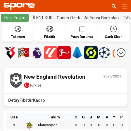
İLK11 KUR
Günün Özeti
At Yarışı Bankoları
TV'
Hızlı Erişim
Takımım
Fikstür
Puan Durumu
Canlı Skor
New England Revolution
2026/2027
Türkiye
Detay
Fikstür
Kadro
Sıra
Takım
O
G
B
M
A
Y
P
Alanyaspor
0
0
0
0
0
0
0
1