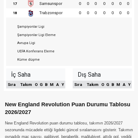
Samsunspor
0
0
0
0
0
0
0
17
Trabzonspor
0
0
0
0
0
0
0
18
Şampiyonlar Ligi
Şampiyonlar Ligi Eleme
Avrupa Ligi
UEFA Konferans Eleme
Küme düşme
İç Saha
Dış Saha
Sıra
Takım
O
G
B
M
A
Y
Sıra
Takım
O
G
B
M
A
Y
New England Revolution Puan Durumu Tablosu
2026/2027
New England Revolution puan durumu tablosu, takımın 2026/2027
sezonunda mücadele ettiği ligdeki güncel sıralamasını gösterir. Takımın
oynadığı maç sayısı, galibiyet, beraberlik, mağlubiyet, attığı gol, yediği