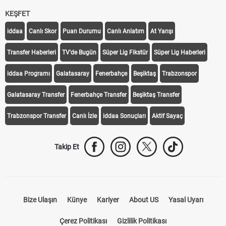
KEŞFET
iddaa
Canlı Skor
Puan Durumu
Canlı Anlatım
At Yarışı
Transfer Haberleri
TV'de Bugün
Süper Lig Fikstür
Süper Lig Haberleri
iddaa Programı
Galatasaray
Fenerbahçe
Beşiktaş
Trabzonspor
Galatasaray Transfer
Fenerbahçe Transfer
Beşiktaş Transfer
Trabzonspor Transfer
Canlı İzle
iddaa Sonuçları
Aktif Sayaç
Takip Et
Bize Ulaşın
Künye
Kariyer
About US
Yasal Uyarı
Çerez Politikası
Gizlilik Politikası