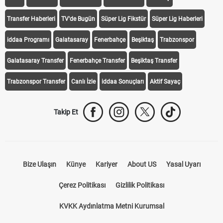
Transfer Haberleri
TV'de Bugün
Süper Lig Fikstür
Süper Lig Haberleri
iddaa Programı
Galatasaray
Fenerbahçe
Beşiktaş
Trabzonspor
Galatasaray Transfer
Fenerbahçe Transfer
Beşiktaş Transfer
Trabzonspor Transfer
Canlı İzle
iddaa Sonuçları
Aktif Sayaç
Takip Et
Bize Ulaşın
Künye
Kariyer
About US
Yasal Uyarı
Çerez Politikası
Gizlilik Politikası
KVKK Aydınlatma Metni Kurumsal