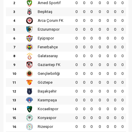
Amed Sportif
0
0
0
0
0
0
0
2
Beşiktaş
0
0
0
0
0
0
0
3
Arca Çorum FK
0
0
0
0
0
0
0
4
Erzurumspor
0
0
0
0
0
0
0
5
Eyüpspor
0
0
0
0
0
0
0
6
Fenerbahçe
0
0
0
0
0
0
0
7
Galatasaray
0
0
0
0
0
0
0
8
Gaziantep FK
0
0
0
0
0
0
0
9
Gençlerbirliği
0
0
0
0
0
0
0
10
Göztepe
0
0
0
0
0
0
0
11
Başakşehir
0
0
0
0
0
0
0
12
Kasımpaşa
0
0
0
0
0
0
0
13
Kocaelispor
0
0
0
0
0
0
0
14
Konyaspor
0
0
0
0
0
0
0
15
Rizespor
0
0
0
0
0
0
0
16