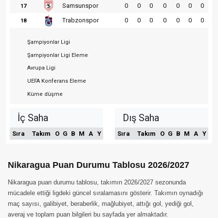
Samsunspor
0
0
0
0
0
0
0
17
Trabzonspor
0
0
0
0
0
0
0
18
Şampiyonlar Ligi
Şampiyonlar Ligi Eleme
Avrupa Ligi
UEFA Konferans Eleme
Küme düşme
İç Saha
Dış Saha
Sıra
Takım
O
G
B
M
A
Y
Sıra
Takım
O
G
B
M
A
Y
Nikaragua Puan Durumu Tablosu 2026/2027
Nikaragua puan durumu tablosu, takımın 2026/2027 sezonunda
mücadele ettiği ligdeki güncel sıralamasını gösterir. Takımın oynadığı
maç sayısı, galibiyet, beraberlik, mağlubiyet, attığı gol, yediği gol,
averaj ve toplam puan bilgileri bu sayfada yer almaktadır.